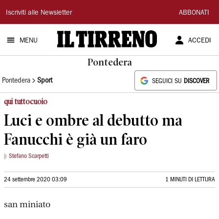
Il
Iscriviti alle Newsletter
ABBONATI
Tirreno
MENU
ACCEDI
Pontedera
Pontedera
Sport
SEGUICI SU
DISCOVER
qui tuttocuoio
Luci e ombre al debutto ma
Fanucchi è già un faro
Stefano Scarpetti
24 settembre 2020 03:09
1 MINUTI DI LETTURA
san miniato