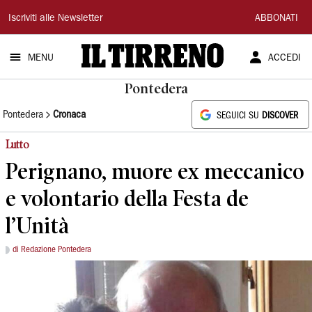
Il
Iscriviti alle Newsletter
ABBONATI
Tirreno
MENU
ACCEDI
Pontedera
Pontedera
Cronaca
SEGUICI SU
DISCOVER
Lutto
Perignano, muore ex meccanico
e volontario della Festa de
l’Unità
di Redazione Pontedera