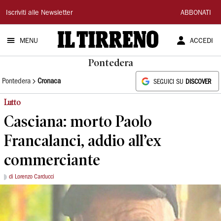
Il
Iscriviti alle Newsletter
ABBONATI
Tirreno
MENU
ACCEDI
Pontedera
Pontedera
Cronaca
SEGUICI SU
DISCOVER
Lutto
Casciana: morto Paolo
Francalanci, addio all’ex
commerciante
di Lorenzo Carducci