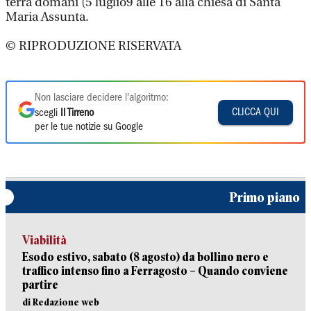
terrà domani (5 luglio9 alle 16 alla chiesa di Santa
Maria Assunta.
© RIPRODUZIONE RISERVATA
Non lasciare decidere l'algoritmo:
CLICCA QUI
scegli
Il Tirreno
per le tue notizie su Google
Primo piano
Viabilità
Esodo estivo, sabato (8 agosto) da bollino nero e
traffico intenso fino a Ferragosto – Quando conviene
partire
di Redazione web