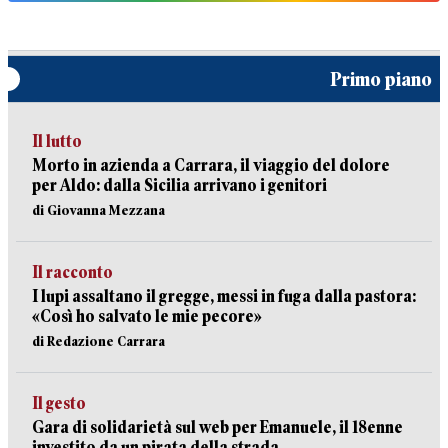
Primo piano
Il lutto
Morto in azienda a Carrara, il viaggio del dolore
per Aldo: dalla Sicilia arrivano i genitori
di Giovanna Mezzana
Il racconto
I lupi assaltano il gregge, messi in fuga dalla pastora:
«Così ho salvato le mie pecore»
di Redazione Carrara
Il gesto
Gara di solidarietà sul web per Emanuele, il 18enne
investito da un pirata della strada