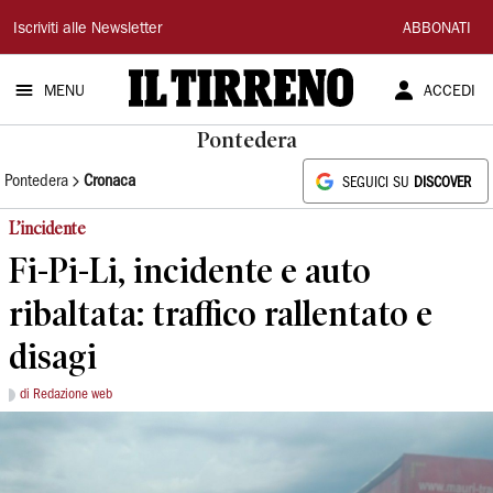
Il
Iscriviti alle Newsletter
ABBONATI
Tirreno
MENU
ACCEDI
Pontedera
Pontedera
Cronaca
SEGUICI SU
DISCOVER
L’incidente
Fi-Pi-Li, incidente e auto
ribaltata: traffico rallentato e
disagi
di Redazione web