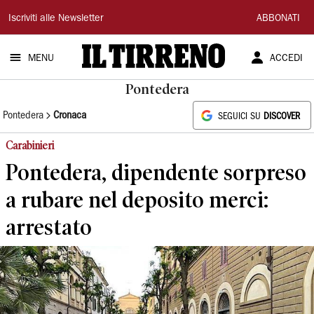
Il
Iscriviti alle Newsletter
ABBONATI
Tirreno
MENU
ACCEDI
Pontedera
Pontedera
Cronaca
SEGUICI SU
DISCOVER
Carabinieri
Pontedera, dipendente sorpreso
a rubare nel deposito merci:
arrestato