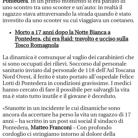
Pontedera
. In un primo momento si era parlato di
uno scontro tra uno scooter e un’auto: in realtà il
ragazzo stava attraversando la strada quando è stato
investito da uno scooter su cui viaggiava un coetaneo.
Morto a 17 anni dopo la Notte Bianca a
Pontedera, chi era Raid: travolto e ucciso sulla
Tosco Romagnola
La dinamica è comunque al vaglio dei carabinieri che
si sono occupati dei rilievi. Soccorso dal personale
sanitario inviato dal personale de 118 dell’Asl Toscana
Nord Ovest, il ferito è stato portato all’ospedale Felice
Lotti di Pontedera in condizioni gravissime. I medici
hanno cercato di fare il possibile per salvargli la vita
ma è stato tutto inutile e il giovane è deceduto.
«Stanotte in un incidente le cui dinamiche sono
ancora da accertare ha perso la vita un ragazzo di 17
anni – ha scritto in un post sui social il sindaco di
Pontedera,
Matteo Franconi
– Con profondo
cordoglio ci stringiamo intorno al dolore della