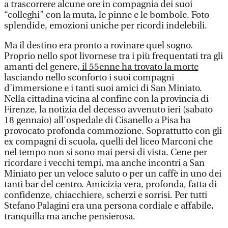
a trascorrere alcune ore in compagnia dei suoi
“colleghi” con la muta, le pinne e le bombole. Foto
splendide, emozioni uniche per ricordi indelebili.
Ma il destino era pronto a rovinare quel sogno.
Proprio nello spot livornese tra i più frequentati tra gli
amanti del genere,
il 55enne ha trovato la morte
lasciando nello sconforto i suoi compagni
d’immersione e i tanti suoi amici di San Miniato.
Nella cittadina vicina al confine con la provincia di
Firenze, la notizia del decesso avvenuto ieri (sabato
18 gennaio) all’ospedale di Cisanello a Pisa ha
provocato profonda commozione. Soprattutto con gli
ex compagni di scuola, quelli del liceo Marconi che
nel tempo non si sono mai persi di vista. Cene per
ricordare i vecchi tempi, ma anche incontri a San
Miniato per un veloce saluto o per un caffè in uno dei
tanti bar del centro. Amicizia vera, profonda, fatta di
confidenze, chiacchiere, scherzi e sorrisi. Per tutti
Stefano Palagini era una persona cordiale e affabile,
tranquilla ma anche pensierosa.