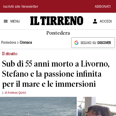
Il
Iscriviti alle Newsletter
ABBONATI
Tirreno
MENU
ACCEDI
Pontedera
Pontedera
Cronaca
SEGUICI SU
DISCOVER
Il ritratto
Sub di 55 anni morto a Livorno,
Stefano e la passione infinita
per il mare e le immersioni
di Andreas Quirici