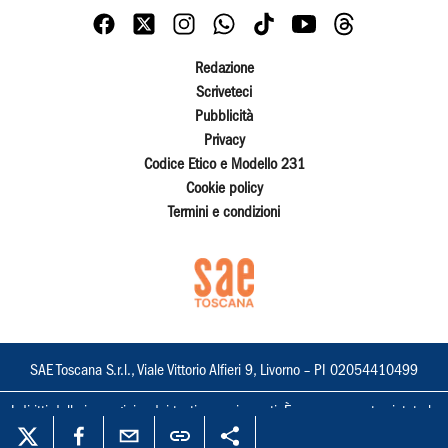
Redazione
Scriveteci
Pubblicità
Privacy
Codice Etico e Modello 231
Cookie policy
Termini e condizioni
SAE Toscana S.r.l., Viale Vittorio Alfieri 9, Livorno – PI 02054410499
I diritti delle immagini e dei testi sono riservati. È espressamente vietata la
loro riproduzione con qualsiasi mezzo e l'adattamento totale o parziale.