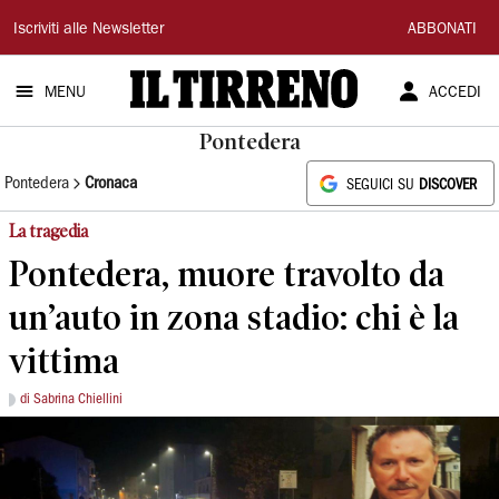
Il
Iscriviti alle Newsletter
ABBONATI
Tirreno
MENU
ACCEDI
Pontedera
Pontedera
Cronaca
SEGUICI SU
DISCOVER
La tragedia
Pontedera, muore travolto da
un’auto in zona stadio: chi è la
vittima
di Sabrina Chiellini