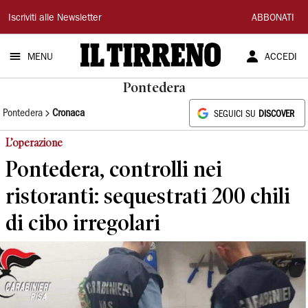
Il
Iscriviti alle Newsletter
ABBONATI
Tirreno
MENU
ACCEDI
Pontedera
Pontedera
Cronaca
SEGUICI SU
DISCOVER
L’operazione
Pontedera, controlli nei
ristoranti: sequestrati 200 chili
di cibo irregolari