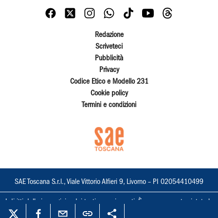
Redazione
Scriveteci
Pubblicità
Privacy
Codice Etico e Modello 231
Cookie policy
Termini e condizioni
SAE Toscana S.r.l., Viale Vittorio Alfieri 9, Livorno – PI 02054410499
I diritti delle immagini e dei testi sono riservati. È espressamente vietata la
loro riproduzione con qualsiasi mezzo e l'adattamento totale o parziale.