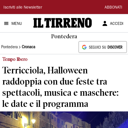
Il
Iscriviti alle Newsletter
ABBONATI
Tirreno
MENU
ACCEDI
Pontedera
Pontedera
Cronaca
SEGUICI SU
DISCOVER
Tempo libero
Terricciola, Halloween
raddoppia con due feste tra
spettacoli, musica e maschere:
le date e il programma