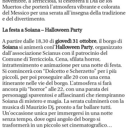
novembre, a Terricciola, si celebrerà il Dia de los
Muertos che porterà l’atmosfera vibrante e colorata
del Messico per una serata all'insegna della tradizione
e del divertimento.
La festa a Soiana – Halloween Party
A partire dalle 18,30 di
giovedì 31 ottobre
, il borgo di
Soiana
si animerà conl’
Halloween Party
, organizzato
dall’associazione Scianus con il patrocinio del
Comune di Terricciola. Cena, sfilata horror,
intrattenimento e animazione per una notte di festa.
Si comincerà con “Dolcetto e Scherzetto” per i più
piccoli, per poi proseguire alle 20 con una cena
itinerante nelle vie del borgo. L’atmosfera si farà
ancora più “horror” alle 22, con una parata dei
personaggi spaventosi e affascinanti che riempiranno
Soiana di mistero e magia. La serata culminerà con la
musica di Maurizio Dj, pronto a far ballare tutti.
Un’occasione unica per immergersi in una notte
senza tempo, dove ogni angolo del borgo si
trasformerà in un piccolo set cinematografico…