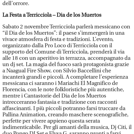
dell’orrore.
La Festa a Terricciola – Dia de los Muertos
Sabato 2 novembre Terricciola parlerà messicano con
“il Dia de los Muertos”: il paese s’immergerà in una
vivace atmosfera di festa e tradizioni. L’evento,
organizzato dalla Pro Loco di Terricciola con il
supporto del Comune di Terricciola, prenderà il via
alle 18 con un aperitivo in terrazza, accompagnato da
un dj set. La magia del fuoco sarà protagonista grazie
a Naagual Fire Show, con Silvio Baccellini che
incanterà grandi e piccoli. A completare l’esperienza
messicana ci saranno i Mariachi El Magnifico de
Florencia, con le note folkloristiche più autentiche,
mentre i Cantastorie del Dia de los Muertos
intrecceranno fantasia e tradizione con racconti
affascinanti. I più piccoli potranno farsi truccare da
Pallina Animation, creando maschere scenografiche,
perfette per vivere appieno questa serata
indimenticabile. Per gli amanti della musica, Dj Citi, il
duo Pongo DJ Set e Elysa G. saranno pronti a farvi