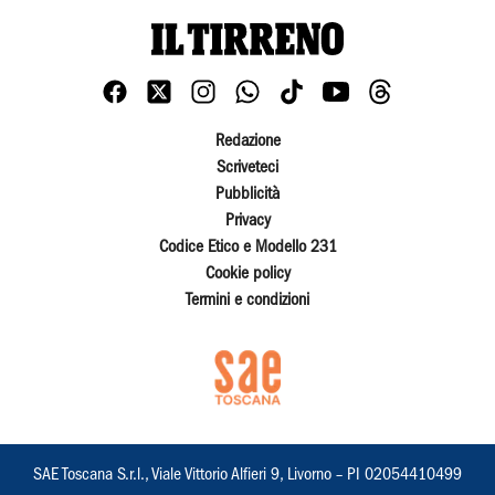
Redazione
Scriveteci
Pubblicità
Privacy
Codice Etico e Modello 231
Cookie policy
Termini e condizioni
SAE Toscana S.r.l., Viale Vittorio Alfieri 9, Livorno – PI 02054410499