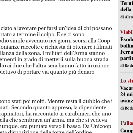
Terni
della
di Ale
iato a lavorare per farsi un’idea di chi possano
Viabi
tato a termine il colpo. E se ci sono
Esodo
odio simile
avvenuto nei giorni scorsi alla Coop
bolli
monianze raccolte e richiesta di ottenere i filmati
Ferr
lianza della zona, i militari dell’Arma stanno
parti
ementi in grado di metterli sulla buona strada
o ai due che l’altra sera hanno fatto irruzione
di Red
iettivo di portare via quanto più denaro
Lo st
Vacan
24 mi
avanz
sono stati poi molti. Mentre resta il dubbio che i
mati. Secondo quanto appreso, la dipendente
di Red
i rapinatori, ha raccontato ai carabinieri che uno
ella che sembrava un’arma, ma che si vedeva
L’all
munque, era puntata verso il basso. Da Unicoop
Campi
ta disposizione delle forze dell’ordine,