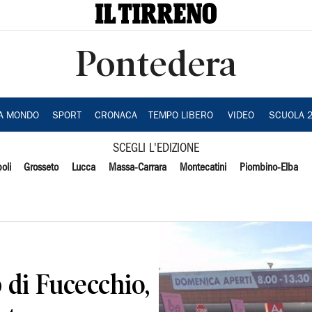
Pontedera
IA MONDO
SPORT
CRONACA
TEMPO LIBERO
VIDEO
SCUOLA 
SCEGLI L'EDIZIONE
oli
Grosseto
Lucca
Massa-Carrara
Montecatini
Piombino-Elba
 di Fucecchio,