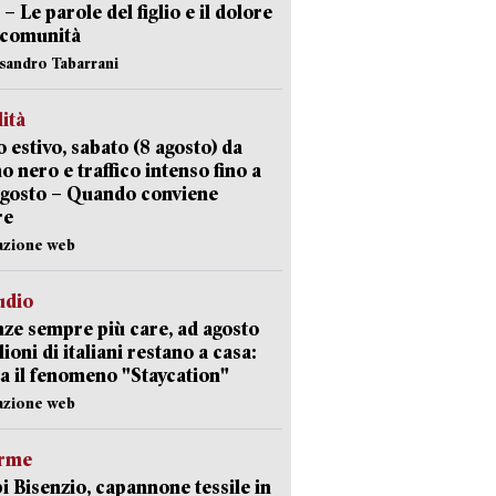
 – Le parole del figlio e il dolore
 comunità
ssandro Tabarrani
lità
 estivo, sabato (8 agosto) da
no nero e traffico intenso fino a
agosto – Quando conviene
re
azione web
udio
ze sempre più care, ad agosto
lioni di italiani restano a casa:
a il fenomeno "Staycation"
azione web
arme
 Bisenzio, capannone tessile in