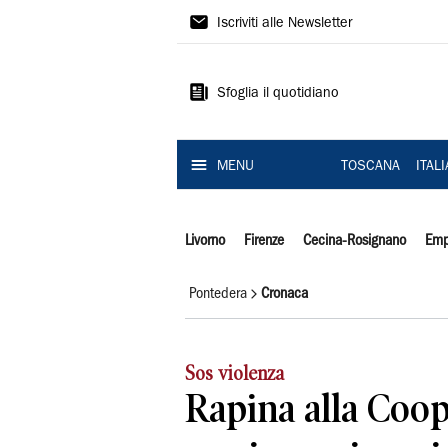
Il
Iscriviti alle Newsletter
Tirreno
Sfoglia il quotidiano
MENU
TOSCANA
ITAL
Livorno
Firenze
Cecina-Rosignano
Emp
Pontedera
Cronaca
Sos violenza
Rapina alla Coop