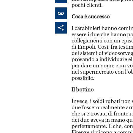
pochi clienti.
Cosa è successo
I carabinieri hanno cominc
essere i due che hanno por
collegamenti con un epis
di Empoli
. Così, fra testi
dei sistemi di videosorveg
provando a individuare el
per dare un nome e un volt
nel supermercato con l’ob
possibile.
Il bottino
Invece, i soldi rubati non 
due fossero realmente ar
che si è trovata di fronte 
dei due aveva in mano qu
perfettamente. E che, co
Firenze si dicono a comple