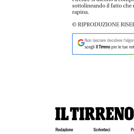
sottolineando il fatto che
rapina.
© RIPRODUZIONE RISE
Non lasciare decidere l'algor
scegli
Il Tirreno
per le tue not
Redazione
Scriveteci
P