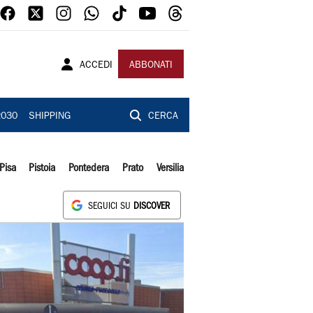
ACCEDI
ABBONATI
2030
SHIPPING
CERCA
Pisa
Pistoia
Pontedera
Prato
Versilia
SEGUICI SU
DISCOVER