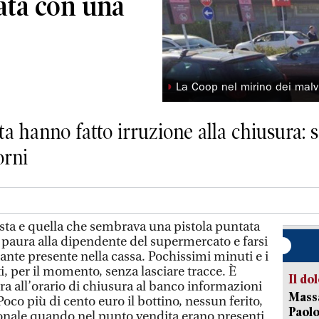
ata con una
◗
La Coop nel mirino dei malv
sta hanno fatto irruzione alla chiusura:
orni
ta e quella che sembrava una pistola puntata
e paura alla dipendente del supermercato e farsi
ante presente nella cassa. Pochissimi minuti e i
i, per il momento, senza lasciare tracce. È
Il do
ra all’orario di chiusura al banco informazioni
Massa
 Poco più di cento euro il bottino, nessun ferito,
Paolo
sonale quando nel punto vendita erano presenti