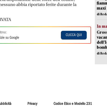
fiamm
 nessuno abbia riportato ferite durante la
maxi 
di Red
RVATA
In ma
Gross
itmo:
CLICCA QUI
vacan
izie su Google
dell’
bom
di Red
ubblicità
Privacy
Codice Etico e Modello 231