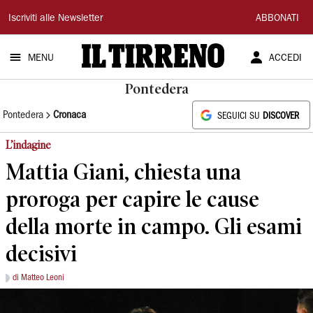
Il
Iscriviti alle Newsletter
ABBONATI
Tirreno
MENU
ACCEDI
Pontedera
Pontedera
Cronaca
SEGUICI SU
DISCOVER
L’indagine
Mattia Giani, chiesta una
proroga per capire le cause
della morte in campo. Gli esami
decisivi
di Matteo Leoni