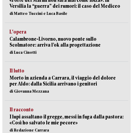
«Forte dei Marmi non sarà mai come Ibiza». In
Versilia la “guerra” dei rumori: il caso del Mediceo
di Matteo Tuccini e Luca Basile
L'opera
Calambrone-Livorno, nuovo ponte sullo
Scolmatore: arriva l’ok alla progettazione
di Luca Cinotti
Il lutto
Morto in azienda a Carrara, il viaggio del dolore
per Aldo: dalla Sicilia arrivano i genitori
di Giovanna Mezzana
Il racconto
I lupi assaltano il gregge, messi in fuga dalla pastora:
«Così ho salvato le mie pecore»
di Redazione Carrara