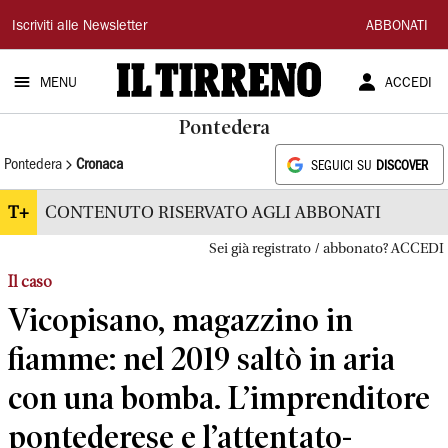
Il
Iscriviti alle Newsletter
ABBONATI
Tirreno
MENU
ACCEDI
Pontedera
Pontedera
Cronaca
SEGUICI SU
DISCOVER
T+
CONTENUTO RISERVATO AGLI ABBONATI
Sei già registrato / abbonato? ACCEDI
Il caso
Vicopisano, magazzino in
fiamme: nel 2019 saltò in aria
con una bomba. L’imprenditore
pontederese e l’attentato-