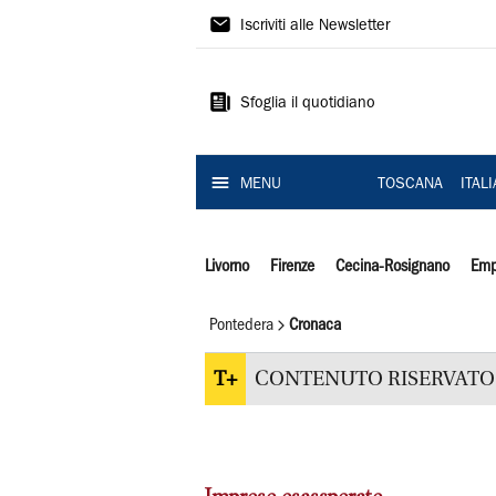
Il
Iscriviti alle Newsletter
Tirreno
Sfoglia il quotidiano
MENU
TOSCANA
ITAL
Livorno
Firenze
Cecina-Rosignano
Emp
Pontedera
Cronaca
T+
CONTENUTO RISERVATO 