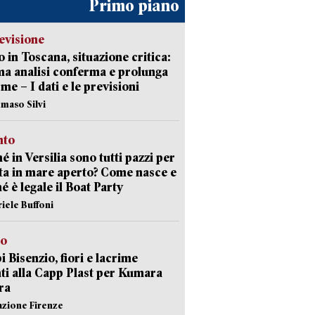
Primo piano
evisione
 in Toscana, situazione critica:
ima analisi conferma e prolunga
rme – I dati e le previsioni
maso Silvi
nto
é in Versilia sono tutti pazzi per
sta in mare aperto? Come nasce e
é è legale il Boat Party
riele Buffoni
to
 Bisenzio, fiori e lacrime
ti alla Capp Plast per Kumara
ra
azione Firenze