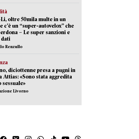
lità
-Li, oltre 50mila multe in un
e c’è un “super-autovelox” che
erdona – Le super sanzioni e
i dati
ilo Renzullo
nza
no, diciottenne presa a pugni in
a Attias: «Sono stata aggredita
 sessuale»
azione Livorno