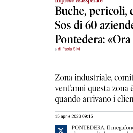
Imprese esassperate
Buche, pericoli, d
Sos di 60 aziend
Pontedera: «Ora
di Paola Silvi
Zona industriale, comi
vent’anni questa zona è
quando arrivano i clien
15 aprile 2023 09:15
PONTEDERA. Il megafono