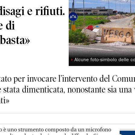
isagi e rifiuti.
e di
 basta»
◗
Alcune foto-simbolo delle co
tato per invocare l’intervento del Comu
 stata dimenticata, nonostante sia una v
ti»
 è uno strumento composto da un microfono