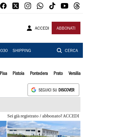
ACCEDI
ABBONATI
2030
SHIPPING
CERCA
Pisa
Pistoia
Pontedera
Prato
Versilia
SEGUICI SU
DISCOVER
Sei già registrato / abbonato? ACCEDI