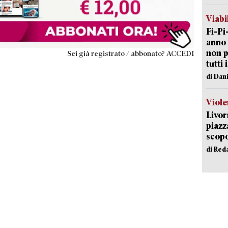
Viabi
Fi-Pi
anno 
non p
Sei già registrato / abbonato? ACCEDI
tutti 
di Dan
Viole
Livor
piazz
scopo
di Red