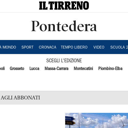
Pontedera
IA MONDO
SPORT
CRONACA
TEMPO LIBERO
VIDEO
SCUOLA 
SCEGLI L'EDIZIONE
oli
Grosseto
Lucca
Massa-Carrara
Montecatini
Piombino-Elba
AGLI ABBONATI