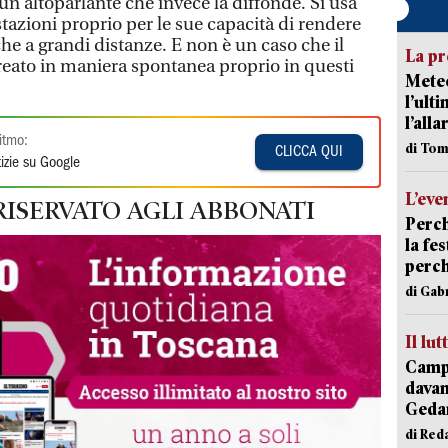
 un altoparlante che invece la diffonde. Si usa
tazioni proprio per le sue capacità di rendere
he a grandi distanze. E non è un caso che il
La pr
reato in maniera spontanea proprio in questi
Meteo
l’ult
l’alla
itmo:
di Tom
CLICCA QUI
izie su Google
L’eve
RISERVATO AGLI ABBONATI
Perch
la fe
perch
di Gab
Il lut
Campi
davan
Geda
di Red