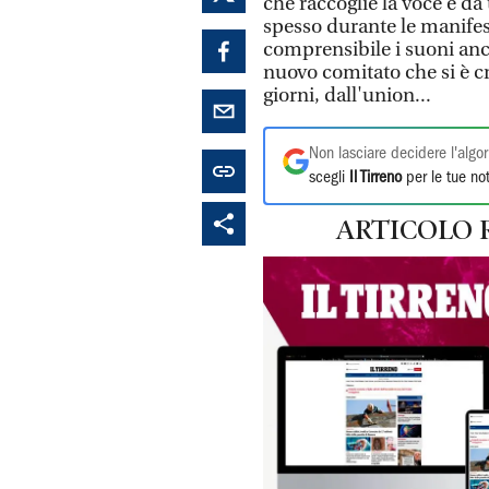
che raccoglie la voce e da
spesso durante le manifes
comprensibile i suoni anc
nuovo comitato che si è c
giorni, dall'union...
Non lasciare decidere l'algor
scegli
Il Tirreno
per le tue not
ARTICOLO 