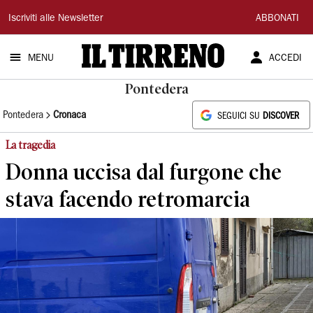
Il
Iscriviti alle Newsletter
ABBONATI
Tirreno
MENU
ACCEDI
Pontedera
Pontedera
Cronaca
SEGUICI SU
DISCOVER
La tragedia
Donna uccisa dal furgone che
stava facendo retromarcia