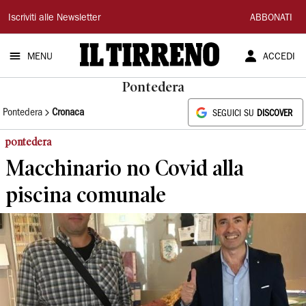
Il
Iscriviti alle Newsletter
ABBONATI
Tirreno
MENU
ACCEDI
Pontedera
Pontedera
Cronaca
SEGUICI SU
DISCOVER
pontedera
Macchinario no Covid alla
piscina comunale