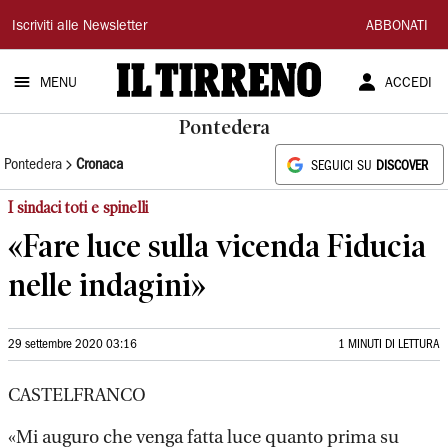
Il
Iscriviti alle Newsletter
ABBONATI
Tirreno
MENU
ACCEDI
Pontedera
Pontedera
Cronaca
SEGUICI SU
DISCOVER
I sindaci toti e spinelli
«Fare luce sulla vicenda Fiducia
nelle indagini»
29 settembre 2020 03:16
1 MINUTI DI LETTURA
CASTELFRANCO
«Mi auguro che venga fatta luce quanto prima su