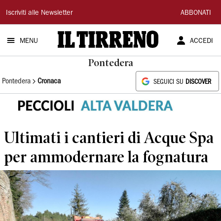
Il
Iscriviti alle Newsletter
ABBONATI
Tirreno
MENU
ACCEDI
Pontedera
Pontedera
Cronaca
SEGUICI SU
DISCOVER
Ultimati i cantieri di Acque Spa
per ammodernare la fognatura