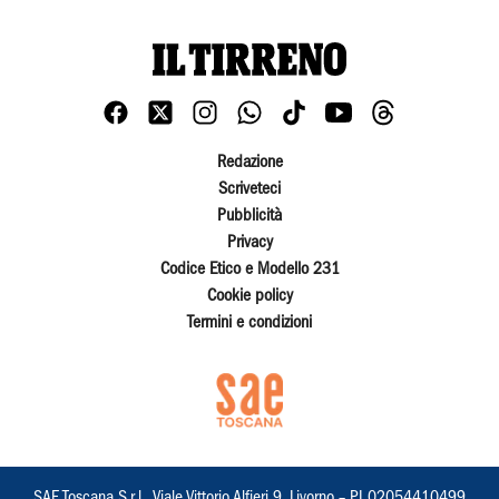
Redazione
Scriveteci
Pubblicità
Privacy
Codice Etico e Modello 231
Cookie policy
Termini e condizioni
SAE Toscana S.r.l., Viale Vittorio Alfieri 9, Livorno – PI 02054410499