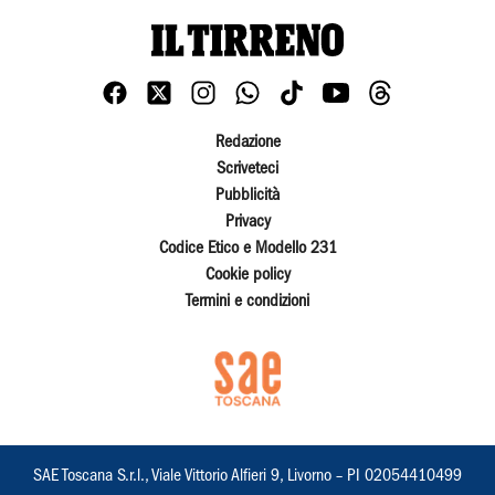
Redazione
Scriveteci
Pubblicità
Privacy
Codice Etico e Modello 231
Cookie policy
Termini e condizioni
SAE Toscana S.r.l., Viale Vittorio Alfieri 9, Livorno – PI 02054410499