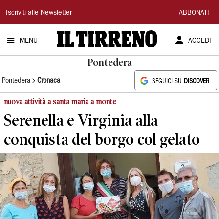
Il
Iscriviti alle Newsletter
ABBONATI
Tirreno
MENU
ACCEDI
Pontedera
Pontedera
Cronaca
SEGUICI SU
DISCOVER
nuova attività a santa maria a monte
Serenella e Virginia alla
conquista del borgo col gelato