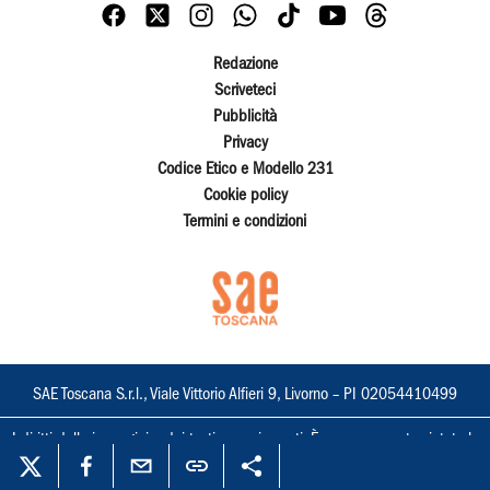
Redazione
Scriveteci
Pubblicità
Privacy
Codice Etico e Modello 231
Cookie policy
Termini e condizioni
SAE Toscana S.r.l., Viale Vittorio Alfieri 9, Livorno – PI 02054410499
I diritti delle immagini e dei testi sono riservati. È espressamente vietata la
loro riproduzione con qualsiasi mezzo e l'adattamento totale o parziale.