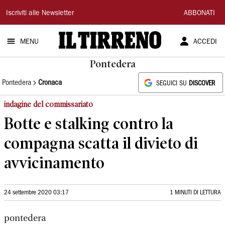
Il
Iscriviti alle Newsletter
ABBONATI
Tirreno
MENU
ACCEDI
Pontedera
Pontedera
Cronaca
SEGUICI SU
DISCOVER
indagine del commissariato
Botte e stalking contro la
compagna scatta il divieto di
avvicinamento
24 settembre 2020 03:17
1 MINUTI DI LETTURA
pontedera