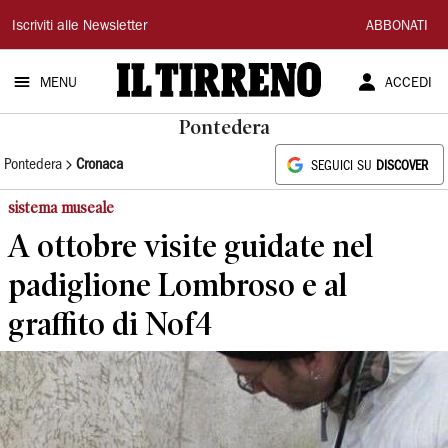
Il
Iscriviti alle Newsletter
ABBONATI
Tirreno
MENU
ACCEDI
Pontedera
Pontedera
Cronaca
SEGUICI SU
DISCOVER
sistema museale
A ottobre visite guidate nel
padiglione Lombroso e al
graffito di Nof4