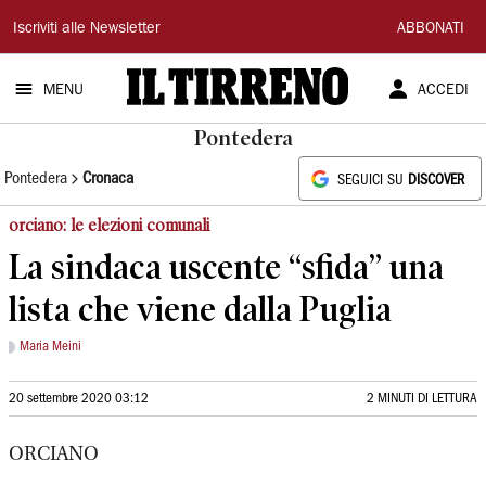
Il
Iscriviti alle Newsletter
ABBONATI
Tirreno
MENU
ACCEDI
Pontedera
Pontedera
Cronaca
SEGUICI SU
DISCOVER
orciano: le elezioni comunali
La sindaca uscente “sfida” una
lista che viene dalla Puglia
Maria Meini
20 settembre 2020 03:12
2 MINUTI DI LETTURA
ORCIANO