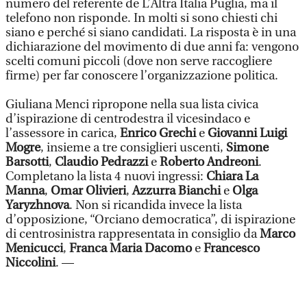
numero del referente de L’Altra Italia Puglia, ma il
telefono non risponde. In molti si sono chiesti chi
siano e perché si siano candidati. La risposta è in una
dichiarazione del movimento di due anni fa: vengono
scelti comuni piccoli (dove non serve raccogliere
firme) per far conoscere l’organizzazione politica.
Giuliana Menci ripropone nella sua lista civica
d’ispirazione di centrodestra il vicesindaco e
l’assessore in carica,
Enrico Grechi
e
Giovanni Luigi
Mogre
, insieme a tre consiglieri uscenti,
Simone
Barsotti
,
Claudio Pedrazzi
e
Roberto Andreoni
.
Completano la lista 4 nuovi ingressi:
Chiara La
Manna
,
Omar Olivieri
,
Azzurra Bianchi
e
Olga
Yaryzhnova
. Non si ricandida invece la lista
d’opposizione, “Orciano democratica”, di ispirazione
di centrosinistra rappresentata in consiglio da
Marco
Menicucci
,
Franca Maria Dacomo
e
Francesco
Niccolini
. —