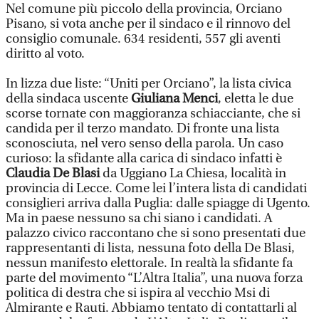
Nel comune più piccolo della provincia, Orciano
Pisano, si vota anche per il sindaco e il rinnovo del
consiglio comunale. 634 residenti, 557 gli aventi
diritto al voto.
In lizza due liste: “Uniti per Orciano”, la lista civica
della sindaca uscente
Giuliana Menci
, eletta le due
scorse tornate con maggioranza schiacciante, che si
candida per il terzo mandato. Di fronte una lista
sconosciuta, nel vero senso della parola. Un caso
curioso: la sfidante alla carica di sindaco infatti è
Claudia De Blasi
da Uggiano La Chiesa, località in
provincia di Lecce. Come lei l’intera lista di candidati
consiglieri arriva dalla Puglia: dalle spiagge di Ugento.
Ma in paese nessuno sa chi siano i candidati. A
palazzo civico raccontano che si sono presentati due
rappresentanti di lista, nessuna foto della De Blasi,
nessun manifesto elettorale. In realtà la sfidante fa
parte del movimento “L’Altra Italia”, una nuova forza
politica di destra che si ispira al vecchio Msi di
Almirante e Rauti. Abbiamo tentato di contattarli al