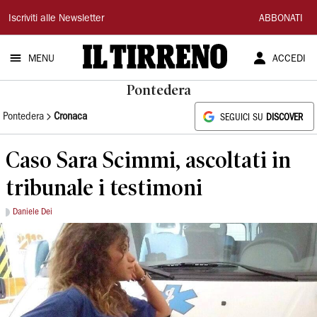
Il
Iscriviti alle Newsletter
ABBONATI
Tirreno
MENU
ACCEDI
Pontedera
Pontedera
Cronaca
SEGUICI SU
DISCOVER
Caso Sara Scimmi, ascoltati in
tribunale i testimoni
Daniele Dei