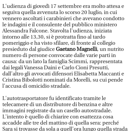
L'udienza di giovedì 17 settembre era molto attesa e
seguiva quella avvenuta lo scorso 20 luglio, in cui
vennero ascoltati i carabinieri che avevano condotto
le indagini e il consulente del pubblico ministero
Alessandra Falcone. Stavolta l'udienza, iniziata
intorno alle 13,30, si è protratta fino al tardo
pomeriggio e ha visto sfilare, di fronte al collegio
presieduto dal giudice
Gaetano Magnelli
, un nutrito
numero di persone convocate dalle varie parti in
causa: da un lato la famiglia Scimmi, rappresentata
dai legali Vanessa Daini e Carlo Cioni Presutti,
dall'altro gli avvocati difensori Elisabetta Maccanti e
Cristina Bibolotti nominati da Morelli, su cui pende
l'accusa di omicidio stradale.
L'autotrasportatore fu identificato tramite le
telecamere di un distributore di benzina e altre
immagini registrate da un casello autostradale.
L'intento è quello di chiarire con esattezza cosa
accadde alle tre del mattino di quella sera: perché
Sara si trovasse da sola a quell'ora lungo quella strada