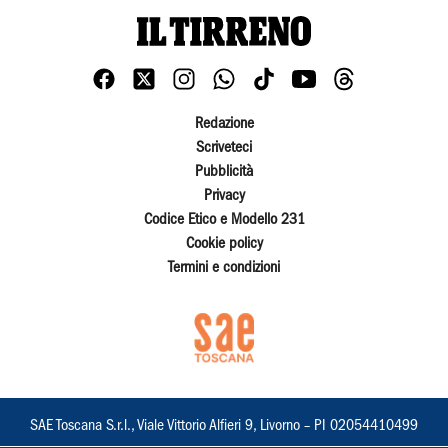
Redazione
Scriveteci
Pubblicità
Privacy
Codice Etico e Modello 231
Cookie policy
Termini e condizioni
SAE Toscana S.r.l., Viale Vittorio Alfieri 9, Livorno – PI 02054410499