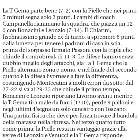
La T Gema parte bene (7-2) con la Pielle che nei primi
5 minuti segna solo 2 punti. I cambi di coach
Campanella rianimano la squadra, che piazza un 12-
0 con Bonacini e Leonzio (7-14). È Chiarini,
fischiatissimo grande ex di turno, a spremere 6 punti
dalla lunetta per tenere i padroni di casa in scia,
prima del sorpasso firmato Passoni con la tripla che
chiude il controbreak di 11-3. Le difese hanno senza
dubbio meglio degli attacchi, sia La T Gema che la
Pielle alternano zona e uomo, e nel finale del secondo
quarto è la difesa livornese a fare la differenza,
costringendo Montecatini a molti errori da sotto: dal
27-22 si va al 29-33 che chiude il primo tempo,
Bonacini e Leonzio riportano Livorno avanti mentre
la T Gema tira male da fuori (1/10), perde 9 palloni e
negli ultimi 4’segna un solo canestro con Toscano.
Una partita fisica che deve per forza trovare il bandolo
della matassa nella ripresa. Nel terzo quarto tutto
come prima: la Pielle resta in vantaggio grazie alla
verve di Leonzio e Venucci e la T Gema risponde