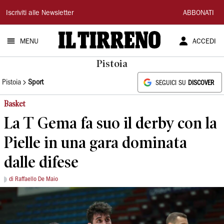
Il
Iscriviti alle Newsletter
ABBONATI
Tirreno
MENU
ACCEDI
Pistoia
Pistoia
Sport
SEGUICI SU
DISCOVER
Basket
La T Gema fa suo il derby con la
Pielle in una gara dominata
dalle difese
di Raffaello De Maio