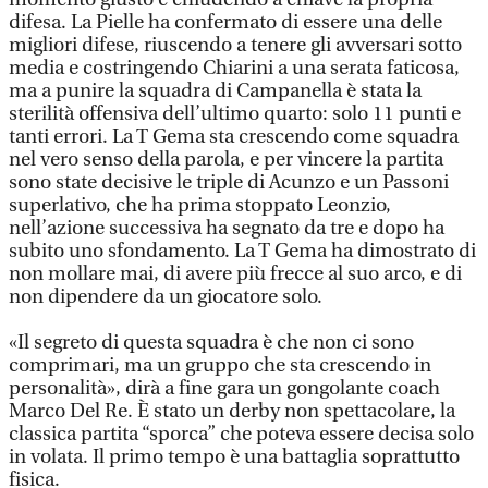
difesa. La Pielle ha confermato di essere una delle
migliori difese, riuscendo a tenere gli avversari sotto
media e costringendo Chiarini a una serata faticosa,
ma a punire la squadra di Campanella è stata la
sterilità offensiva dell’ultimo quarto: solo 11 punti e
tanti errori. La T Gema sta crescendo come squadra
nel vero senso della parola, e per vincere la partita
sono state decisive le triple di Acunzo e un Passoni
superlativo, che ha prima stoppato Leonzio,
nell’azione successiva ha segnato da tre e dopo ha
subito uno sfondamento. La T Gema ha dimostrato di
non mollare mai, di avere più frecce al suo arco, e di
non dipendere da un giocatore solo.
«Il segreto di questa squadra è che non ci sono
comprimari, ma un gruppo che sta crescendo in
personalità», dirà a fine gara un gongolante coach
Marco Del Re. È stato un derby non spettacolare, la
classica partita “sporca” che poteva essere decisa solo
in volata. Il primo tempo è una battaglia soprattutto
fisica.