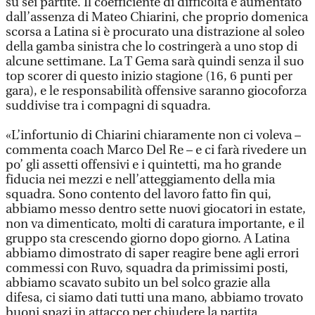
su sei partite. Il coefficiente di difficoltà è aumentato
dall’assenza di Mateo Chiarini, che proprio domenica
scorsa a Latina si è procurato una distrazione al soleo
della gamba sinistra che lo costringerà a uno stop di
alcune settimane. La T Gema sarà quindi senza il suo
top scorer di questo inizio stagione (16, 6 punti per
gara), e le responsabilità offensive saranno giocoforza
suddivise tra i compagni di squadra.
«L’infortunio di Chiarini chiaramente non ci voleva –
commenta coach Marco Del Re – e ci farà rivedere un
po’ gli assetti offensivi e i quintetti, ma ho grande
fiducia nei mezzi e nell’atteggiamento della mia
squadra. Sono contento del lavoro fatto fin qui,
abbiamo messo dentro sette nuovi giocatori in estate,
non va dimenticato, molti di caratura importante, e il
gruppo sta crescendo giorno dopo giorno. A Latina
abbiamo dimostrato di saper reagire bene agli errori
commessi con Ruvo, squadra da primissimi posti,
abbiamo scavato subito un bel solco grazie alla
difesa, ci siamo dati tutti una mano, abbiamo trovato
buoni spazi in attacco per chiudere la partita