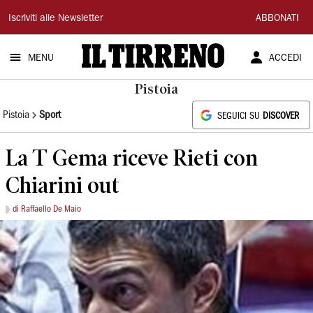
Il
Iscriviti alle Newsletter
ABBONATI
Tirreno
MENU
ACCEDI
Pistoia
Pistoia
Sport
SEGUICI SU
DISCOVER
La T Gema riceve Rieti con
Chiarini out
di Raffaello De Maio