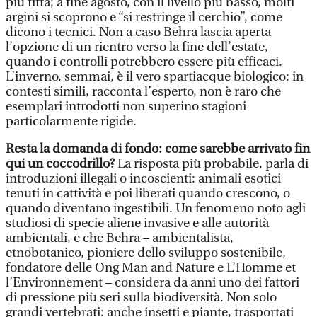
più fitta; a fine agosto, con il livello più basso, molti
argini si scoprono e “si restringe il cerchio”, come
dicono i tecnici. Non a caso Behra lascia aperta
l’opzione di un rientro verso la fine dell’estate,
quando i controlli potrebbero essere più efficaci.
L’inverno, semmai, è il vero spartiacque biologico: in
contesti simili, racconta l’esperto, non è raro che
esemplari introdotti non superino stagioni
particolarmente rigide.
Resta la domanda di fondo: come sarebbe arrivato fin
qui un coccodrillo?
La risposta più probabile, parla di
introduzioni illegali o incoscienti: animali esotici
tenuti in cattività e poi liberati quando crescono, o
quando diventano ingestibili. Un fenomeno noto agli
studiosi di specie aliene invasive e alle autorità
ambientali, e che Behra – ambientalista,
etnobotanico, pioniere dello sviluppo sostenibile,
fondatore delle Ong Man and Nature e L’Homme et
l’Environnement – considera da anni uno dei fattori
di pressione più seri sulla biodiversità. Non solo
grandi vertebrati: anche insetti e piante, trasportati