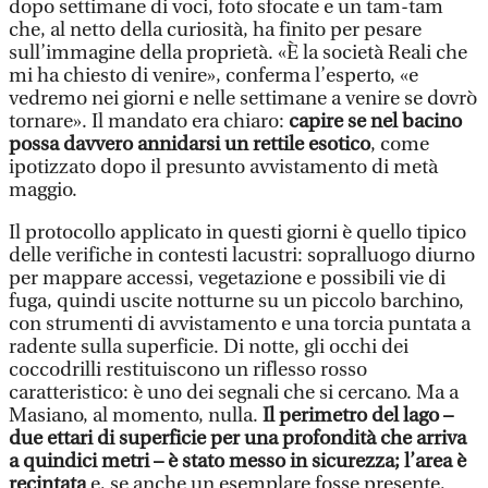
dopo settimane di voci, foto sfocate e un tam-tam
che, al netto della curiosità, ha finito per pesare
sull’immagine della proprietà. «È la società Reali che
mi ha chiesto di venire», conferma l’esperto, «e
vedremo nei giorni e nelle settimane a venire se dovrò
tornare». Il mandato era chiaro:
capire se nel bacino
possa davvero annidarsi un rettile esotico
, come
ipotizzato dopo il presunto avvistamento di metà
maggio.
Il protocollo applicato in questi giorni è quello tipico
delle verifiche in contesti lacustri: sopralluogo diurno
per mappare accessi, vegetazione e possibili vie di
fuga, quindi uscite notturne su un piccolo barchino,
con strumenti di avvistamento e una torcia puntata a
radente sulla superficie. Di notte, gli occhi dei
coccodrilli restituiscono un riflesso rosso
caratteristico: è uno dei segnali che si cercano. Ma a
Masiano, al momento, nulla.
Il perimetro del lago –
due ettari di superficie per una profondità che arriva
a quindici metri – è stato messo in sicurezza; l’area è
recintata
e, se anche un esemplare fosse presente,