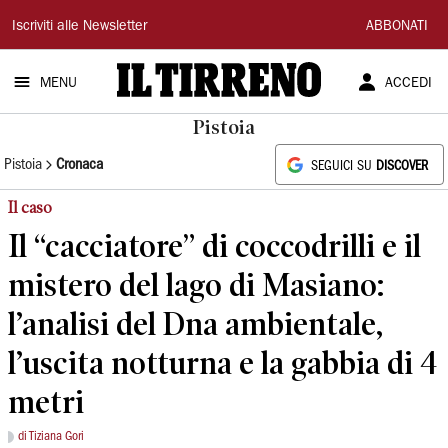
Il
Iscriviti alle Newsletter
ABBONATI
Tirreno
MENU
ACCEDI
Pistoia
Pistoia
Cronaca
SEGUICI SU
DISCOVER
Il caso
Il “cacciatore” di coccodrilli e il
mistero del lago di Masiano:
l’analisi del Dna ambientale,
l’uscita notturna e la gabbia di 4
metri
di Tiziana Gori