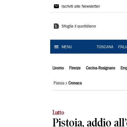
Il
Iscriviti alle Newsletter
Tirreno
Sfoglia il quotidiano
MENU
TOSCANA
ITAL
Livorno
Firenze
Cecina-Rosignano
Emp
Pistoia
Cronaca
Lutto
Pistoia, addio all