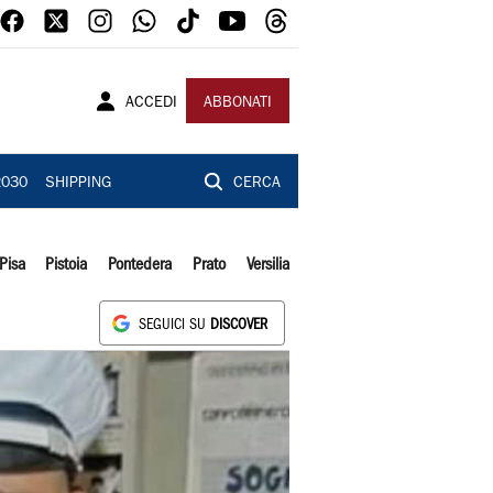
ACCEDI
ABBONATI
2030
SHIPPING
CERCA
Pisa
Pistoia
Pontedera
Prato
Versilia
SEGUICI SU
DISCOVER