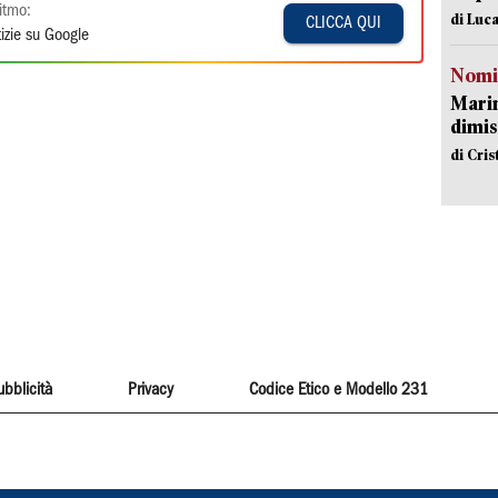
itmo:
di Luca
CLICCA QUI
izie su Google
Nomi
Mari
dimis
di Cri
ubblicità
Privacy
Codice Etico e Modello 231