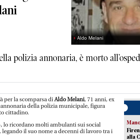
lani
◗
Aldo Melani
ella polizia annonaria, è morto all’osped
tà per la scomparsa di
Aldo Melani
, 71 anni, ex
 annonaria della polizia municipale, figura
o cittadino.
Manov
, lo ricordano molti ambulanti sui social
Firen
 legando il suo nome a decenni di lavoro tra i
alla 