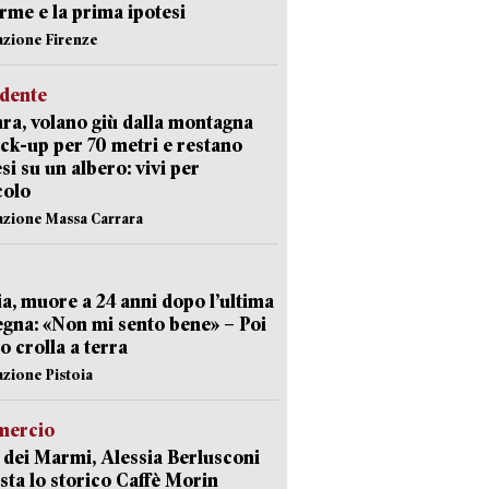
arme e la prima ipotesi
azione Firenze
idente
ra, volano giù dalla montagna
ick-up per 70 metri e restano
si su un albero: vivi per
colo
azione Massa Carrara
ia, muore a 24 anni dopo l’ultima
gna: «Non mi sento bene» – Poi
 crolla a terra
azione Pistoia
ercio
 dei Marmi, Alessia Berlusconi
sta lo storico Caffè Morin