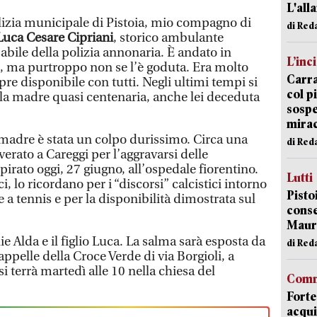
L'all
olizia municipale di Pistoia, mio compagno di
di Red
Luca Cesare Cipriani
, storico ambulante
sabile della polizia annonaria. È andato in
L’inc
, ma purtroppo non se l’è goduta. Era molto
Carra
pre disponibile con tutti. Negli ultimi tempi si
col p
lla madre quasi centenaria, anche lei deceduta
sospe
mira
 madre è stata un colpo durissimo. Circa una
di Red
verato a Careggi per l’aggravarsi delle
pirato oggi, 27 giugno, all’ospedale fiorentino.
Lutti
ci, lo ricordano per i “discorsi” calcistici intorno
Pisto
te a tennis e per la disponibilità dimostrata sul
conse
Mauro
e Alda e il figlio Luca. La salma sarà esposta da
di Red
ppelle della Croce Verde di via Borgioli, a
si terrà martedì alle 10 nella chiesa del
Comm
Forte
acqui