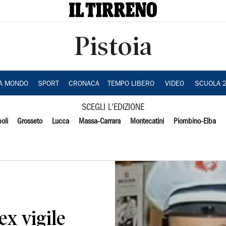
Pistoia
IA MONDO
SPORT
CRONACA
TEMPO LIBERO
VIDEO
SCUOLA 
SCEGLI L'EDIZIONE
oli
Grosseto
Lucca
Massa-Carrara
Montecatini
Piombino-Elba
’ex vigile