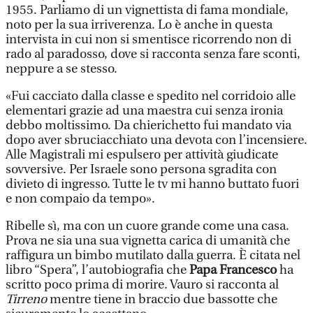
1955. Parliamo di un vignettista di fama mondiale,
noto per la sua irriverenza. Lo è anche in questa
intervista in cui non si smentisce ricorrendo non di
rado al paradosso, dove si racconta senza fare sconti,
neppure a se stesso.
«Fui cacciato dalla classe e spedito nel corridoio alle
elementari grazie ad una maestra cui senza ironia
debbo moltissimo. Da chierichetto fui mandato via
dopo aver sbruciacchiato una devota con l’incensiere.
Alle Magistrali mi espulsero per attività giudicate
sovversive. Per Israele sono persona sgradita con
divieto di ingresso. Tutte le tv mi hanno buttato fuori
e non compaio da tempo».
Ribelle sì, ma con un cuore grande come una casa.
Prova ne sia una sua vignetta carica di umanità che
raffigura un bimbo mutilato dalla guerra. È citata nel
libro “Spera”, l’autobiografia che
Papa Francesco
ha
scritto poco prima di morire. Vauro si racconta al
Tirreno
mentre tiene in braccio due bassotte che