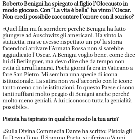
Roberto Benigni ha spiegato al figlio l’Olocausto in
modo giocoso. Con “La vita è bella” ha vinto l’Oscar.
Non credi possibile raccontare l’orrore con il sorriso?
«Quel film mi fa sorridere perché Benigni ha fatto
giungere ad Auschwitz gli americani. Ha vinto la
statuetta, ma se avesse rispettato un po’ la storia
facendoci arrivare l’Armata Rossa non si sarebbe
aggiudicato l’Oscar. A Benigni voglio bene, come dice
lui di Berlinguer, ma devo dire che da tempo non
evita di arruffianarsi. Pochi giorni fa era in Vaticano a
fare San Pietro. Mi sembra una specie di icona
istituzionale. La satira non va d’accordo con le icone
tanto meno con le istituzioni. In questo Paese ci sono
tanti ruffiani molto peggio di Benigni anche perché
molto meno geniali. A lui riconosco tutta la genialità
possibile».
Pistoia ha ispirato in qualche modo la tua arte?
«Sulla Divina Commedia Dante ha scritto: Pistoia gli
fu Degna Tana. Il Sommo Poeta, si riferiva a Vanni