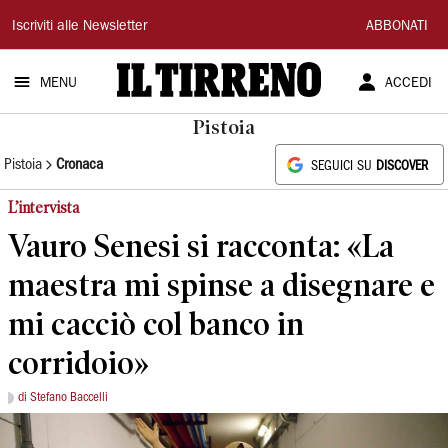
Il
Iscriviti alle Newsletter
ABBONATI
Tirreno
MENU
ACCEDI
Pistoia
Pistoia
Cronaca
SEGUICI SU
DISCOVER
L’intervista
Vauro Senesi si racconta: «La
maestra mi spinse a disegnare e
mi cacciò col banco in
corridoio»
di Stefano Baccelli