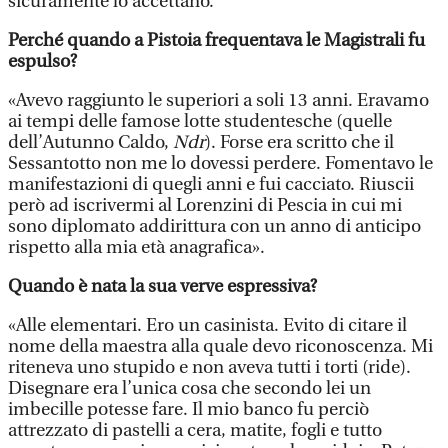
sicuramente lo accettano.
Perché quando a Pistoia frequentava le Magistrali fu
espulso?
«Avevo raggiunto le superiori a soli 13 anni. Eravamo
ai tempi delle famose lotte studentesche (quelle
dell’Autunno Caldo,
Ndr
). Forse era scritto che il
Sessantotto non me lo dovessi perdere. Fomentavo le
manifestazioni di quegli anni e fui cacciato. Riuscii
però ad iscrivermi al Lorenzini di Pescia in cui mi
sono diplomato addirittura con un anno di anticipo
rispetto alla mia età anagrafica».
Quando è nata la sua verve espressiva?
«Alle elementari. Ero un casinista. Evito di citare il
nome della maestra alla quale devo riconoscenza. Mi
riteneva uno stupido e non aveva tutti i torti (ride).
Disegnare era l’unica cosa che secondo lei un
imbecille potesse fare. Il mio banco fu perciò
attrezzato di pastelli a cera, matite, fogli e tutto