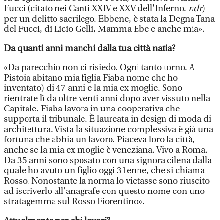
Fucci (citato nei Canti XXIV e XXV dell'Inferno.
ndr
)
per un delitto sacrilego. Ebbene, è stata la Degna Tana
del Fucci, di Licio Gelli, Mamma Ebe e anche mia».
Da quanti anni manchi dalla tua città natia?
«Da parecchio non ci risiedo. Ogni tanto torno. A
Pistoia abitano mia figlia Fiaba nome che ho
inventato) di 47 anni e la mia ex moglie. Sono
rientrate lì da oltre venti anni dopo aver vissuto nella
Capitale. Fiaba lavora in una cooperativa che
supporta il tribunale. È laureata in design di moda di
architettura. Vista la situazione complessiva è già una
fortuna che abbia un lavoro. Piaceva loro la città,
anche se la mia ex moglie è veneziana. Vivo a Roma.
Da 35 anni sono sposato con una signora cilena dalla
quale ho avuto un figlio oggi 31enne, che si chiama
Rosso. Nonostante la norma lo vietasse sono riuscito
ad iscriverlo all’anagrafe con questo nome con uno
stratagemma sul Rosso Fiorentino».