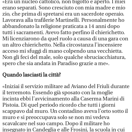
«Era un nucleo cattolico, non bigotto e aperto. I miei
erano separati. Sono cresciuto con mia madre e mio
zio, che prima di spretarsi era un sacerdote operaio.
Lavorava alla trafilerie Martinelli. Personalmente ho
abbandonato la religione praticata a 14 anni dopo
tutti i sacramenti. Avevo fatto perfino il chierichetto.
Mi licenziarono da quel ruolo a causa di una gara con
un altro chierichetto. Nella circostanza l’incensiere
acceso mi sfuggì di mano colpendo una vecchietta.
Non gli feci del male, solo qualche sbruciacchiatura,
spero che sia andata in Paradiso grazie a me».
Quando lasciasti la città?
«Iniziai il servizio militare ad Aviano del Friuli durante
il terremoto. Essendo già sposato con la moglie
incinta ebbi l’avvicinamento alla Caserma Marini di
Pistoia. Di quel periodo ricordo che tutti i giorni
scappavo dal muro. Un contadino aveva l’orto sotto il
muro e si preoccupava solo se non mi vedeva
scavalcare nel suo campo. Dopo il militare ho
insegnato in Candeglia e alle Frosini, la scuola in cui