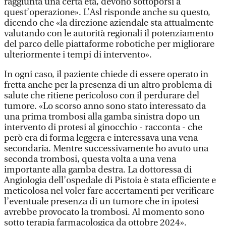
raggiunta una certa età, devono sottoporsi a
quest’operazione». L’Asl risponde anche su questo,
dicendo che «la direzione aziendale sta attualmente
valutando con le autorità regionali il potenziamento
del parco delle piattaforme robotiche per migliorare
ulteriormente i tempi di intervento».
In ogni caso, il paziente chiede di essere operato in
fretta anche per la presenza di un altro problema di
salute che ritiene pericoloso con il perdurare del
tumore. «Lo scorso anno sono stato interessato da
una prima trombosi alla gamba sinistra dopo un
intervento di protesi al ginocchio - racconta - che
però era di forma leggera e interessava una vena
secondaria. Mentre successivamente ho avuto una
seconda trombosi, questa volta a una vena
importante alla gamba destra. La dottoressa di
Angiologia dell’ospedale di Pistoia è stata efficiente e
meticolosa nel voler fare accertamenti per verificare
l’eventuale presenza di un tumore che in ipotesi
avrebbe provocato la trombosi. Al momento sono
sotto terapia farmacologica da ottobre 2024».