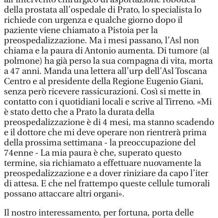
della prostata all’ospedale di Prato, lo specialista lo
richiede con urgenza e qualche giorno dopo il
paziente viene chiamato a Pistoia per la
preospedalizzazione. Ma i mesi passano, l’Asl non
chiama e la paura di Antonio aumenta. Di tumore (al
polmone) ha già perso la sua compagna di vita, morta
a 47 anni. Manda una lettera all’urp dell’Asl Toscana
Centro e al presidente della Regione Eugenio Giani,
senza però ricevere rassicurazioni. Così si mette in
contatto con i quotidiani locali e scrive al Tirreno. «Mi
è stato detto che a Prato la durata della
preospedalizzazione è di 4 mesi, ma stanno scadendo
e il dottore che mi deve operare non rientrerà prima
della prossima settimana - la preoccupazione del
74enne - La mia paura è che, superato questo
termine, sia richiamato a effettuare nuovamente la
preospedalizzazione e a dover riniziare da capo l’iter
di attesa. E che nel frattempo queste cellule tumorali
possano attaccare altri organi».
Il nostro interessamento, per fortuna, porta delle