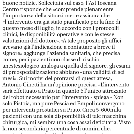
buone notizie. Sollecitata sul caso, l’Asl Toscana
Centro risponde che «comprende pienamente
l’importanza della situazione» e assicura che
«l’intervento era già stato pianificato per la fine di
questo mese di luglio, in accordo con i protocolli
clinici, le disponibilità operative e con le stesse
valutazioni del dottore».«A tale proposito gli uffici
avevano già l’indicazione a contattare a breve il
signore» aggiunge l’azienda sanitaria, che precisa
come, per i pazienti con classe di rischio
anestesiologico analoga a quella del signore, gli esami
di preospedalizzazione abbiano «una validità di sei
mesi». Sui motivi del protrarsi di quest’attesa,
Antonio Ginetti ha un’opinione precisa. «L’intervento
sarà effettuato a Prato in quanto è l’unico attrezzato
del robot necessario per l’intervento - spiega - Non
solo Pistoia, ma pure Pescia ed Empoli convergono
per interventi prostatici su Prato. Circa 5-600mila
pazienti con una sola disponibilità di tale macchina
chirurgica, mi sembra una cosa assai deficitaria. Visto
la non secondaria percentuale di uomini che,