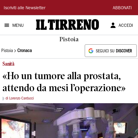
Il
Iscriviti alle Newsletter
ABBONATI
Tirreno
MENU
ACCEDI
Pistoia
Pistoia
Cronaca
SEGUICI SU
DISCOVER
Sanità
«Ho un tumore alla prostata,
attendo da mesi l’operazione»
di Lorenzo Carducci