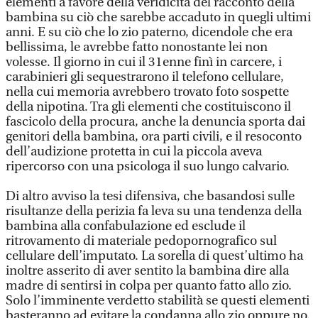
elementi a favore della veridicità del racconto della
bambina su ciò che sarebbe accaduto in quegli ultimi
anni. E su ciò che lo zio paterno, dicendole che era
bellissima, le avrebbe fatto nonostante lei non
volesse. Il giorno in cui il 31enne finì in carcere, i
carabinieri gli sequestrarono il telefono cellulare,
nella cui memoria avrebbero trovato foto sospette
della nipotina. Tra gli elementi che costituiscono il
fascicolo della procura, anche la denuncia sporta dai
genitori della bambina, ora parti civili, e il resoconto
dell’audizione protetta in cui la piccola aveva
ripercorso con una psicologa il suo lungo calvario.
Di altro avviso la tesi difensiva, che basandosi sulle
risultanze della perizia fa leva su una tendenza della
bambina alla confabulazione ed esclude il
ritrovamento di materiale pedopornografico sul
cellulare dell’imputato. La sorella di quest’ultimo ha
inoltre asserito di aver sentito la bambina dire alla
madre di sentirsi in colpa per quanto fatto allo zio.
Solo l’imminente verdetto stabilità se questi elementi
basteranno ad evitare la condanna allo zio oppure no.