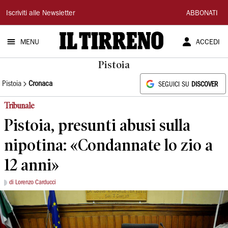
Il
Iscriviti alle Newsletter
ABBONATI
Tirreno
MENU
ACCEDI
Pistoia
Pistoia
Cronaca
SEGUICI SU
DISCOVER
Tribunale
Pistoia, presunti abusi sulla
nipotina: «Condannate lo zio a
12 anni»
di Lorenzo Carducci