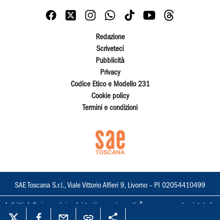
Redazione
Scriveteci
Pubblicità
Privacy
Codice Etico e Modello 231
Cookie policy
Termini e condizioni
SAE Toscana S.r.l., Viale Vittorio Alfieri 9, Livorno – PI 02054410499
I diritti delle immagini e dei testi sono riservati. È espressamente vietata la
loro riproduzione con qualsiasi mezzo e l'adattamento totale o parziale.