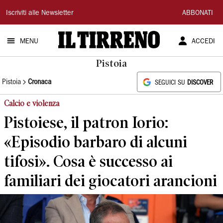
Il
Iscriviti alle Newsletter
ABBONATI
Tirreno
MENU
ACCEDI
Pistoia
Pistoia
Cronaca
SEGUICI SU
DISCOVER
Calcio e violenza
Pistoiese, il patron Iorio:
«Episodio barbaro di alcuni
tifosi». Cosa è successo ai
familiari dei giocatori arancioni