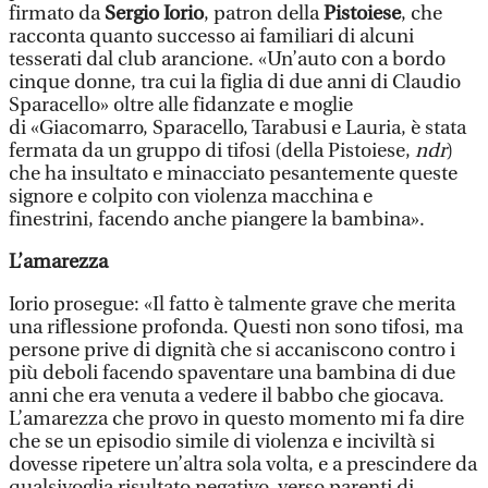
firmato da
Sergio Iorio
, patron della
Pistoiese
, che
racconta quanto successo ai familiari di alcuni
tesserati dal club arancione. «Un’auto con a bordo
cinque donne, tra cui la figlia di due anni di Claudio
Sparacello» oltre alle fidanzate e moglie
di «Giacomarro, Sparacello, Tarabusi e Lauria, è stata
fermata da un gruppo di tifosi (della Pistoiese,
ndr
)
che ha insultato e minacciato pesantemente queste
signore e colpito con violenza macchina e
finestrini, facendo anche piangere la bambina».
L’amarezza
Iorio prosegue: «Il fatto è talmente grave che merita
una riflessione profonda. Questi non sono tifosi, ma
persone prive di dignità che si accaniscono contro i
più deboli facendo spaventare una bambina di due
anni che era venuta a vedere il babbo che giocava.
L’amarezza che provo in questo momento mi fa dire
che se un episodio simile di violenza e inciviltà si
dovesse ripetere un’altra sola volta, e a prescindere da
qualsivoglia risultato negativo, verso parenti di