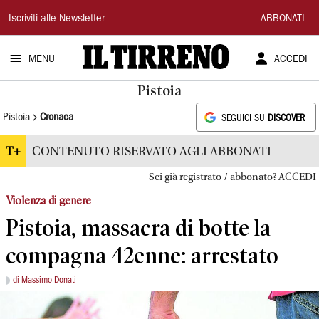
Il
Iscriviti alle Newsletter
ABBONATI
Tirreno
MENU
ACCEDI
Pistoia
Pistoia
Cronaca
SEGUICI SU
DISCOVER
T+
CONTENUTO RISERVATO AGLI ABBONATI
Sei già registrato / abbonato? ACCEDI
Violenza di genere
Pistoia, massacra di botte la
compagna 42enne: arrestato
di Massimo Donati