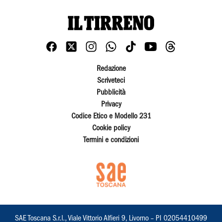
Redazione
Scriveteci
Pubblicità
Privacy
Codice Etico e Modello 231
Cookie policy
Termini e condizioni
SAE Toscana S.r.l., Viale Vittorio Alfieri 9, Livorno – PI 02054410499