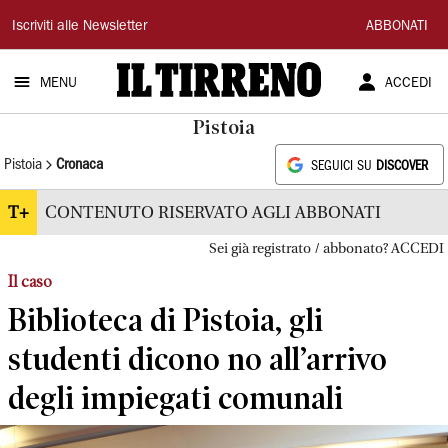
Il
Iscriviti alle Newsletter
ABBONATI
Tirreno
MENU
ACCEDI
Pistoia
Pistoia
Cronaca
SEGUICI SU
DISCOVER
T+
CONTENUTO RISERVATO AGLI ABBONATI
Sei già registrato / abbonato? ACCEDI
Il caso
Biblioteca di Pistoia, gli
studenti dicono no all’arrivo
degli impiegati comunali