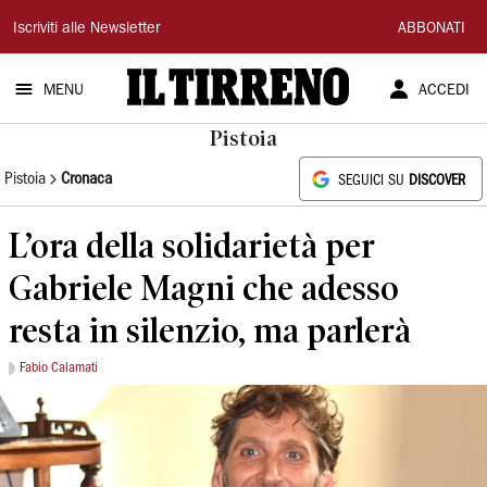
Il
Iscriviti alle Newsletter
ABBONATI
Tirreno
MENU
ACCEDI
Pistoia
Pistoia
Cronaca
SEGUICI SU
DISCOVER
L’ora della solidarietà per
Gabriele Magni che adesso
resta in silenzio, ma parlerà
Fabio Calamati