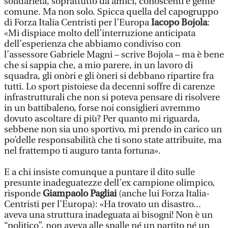
solidarietà, soprattutto da amici, conoscenti e gente
comune. Ma non solo. Spicca quella del capogruppo
di Forza Italia Centristi per l’Europa
Iacopo Bojola
:
«Mi dispiace molto dell’interruzione anticipata
dell’esperienza che abbiamo condiviso con
l’assessore Gabriele Magni – scrive Bojola – ma è bene
che si sappia che, a mio parere, in un lavoro di
squadra, gli onòri e gli òneri si debbano ripartire fra
tutti. Lo sport pistoiese da decenni soffre di carenze
infrastrutturali che non si poteva pensare di risolvere
in un battibaleno, forse noi consiglieri avremmo
dovuto ascoltare di più? Per quanto mi riguarda,
sebbene non sia uno sportivo, mi prendo in carico un
po’delle responsabilità che ti sono state attribuite, ma
nel frattempo ti auguro tanta fortuna».
E a chi insiste comunque a puntare il dito sulle
presunte inadeguatezze dell’ex campione olimpico,
risponde
Giampaolo Pagliai
(anche lui Forza Italia-
Centristi per l’Europa): «Ha trovato un disastro...
aveva una struttura inadeguata ai bisogni! Non è un
“politico”, non aveva alle spalle né un partito né un