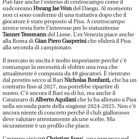
Può fare anche l’esterno di centrocampo come il
sudcoreano
Hwang Jae Won
del Daegu. Al momento
non ci sono conferme di una trattativa dopo che il
giocatore è stato proposto al Pisa. A centrocampo
invece resta forte l'interesse per lo statunitense
Tanner Tessmann
del Lione. L’ex Venezia piace anche
alla Roma di
Gian Piero Gasperini
che sfiderà il Pisa
alla seconda di campionato.
Il mercato in uscita è molto importante perché c’è
comunque la necessità di sfoltire una rosa che
attualmente è composta da 48 giocatori. È rientrato
dal prestito secco al Bari
Nicholas Bonfanti,
che ha un
contratto fino al 2027, ma potrebbe ripartire di
nuovo. C’è ancora il Bari su di lui, ma anche il
Catanzaro di
Alberto Aquilani
che lo ha allenato a Pisa
nella seconda parte della stagione 2024-2025. Non c’è
ancora niente di concreto perché il club giallorosso
deve valutare attentamente alcune scelte. Ma
sicuramente è un profilo che piace.
L’esterno sinistr
o Christian Suss
i, una presenza nel