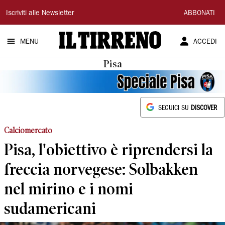
Il
Iscriviti alle Newsletter
ABBONATI
Tirreno
MENU
ACCEDI
Pisa
SEGUICI SU
DISCOVER
Calciomercato
Pisa, l'obiettivo è riprendersi la
freccia norvegese: Solbakken
nel mirino e i nomi
sudamericani