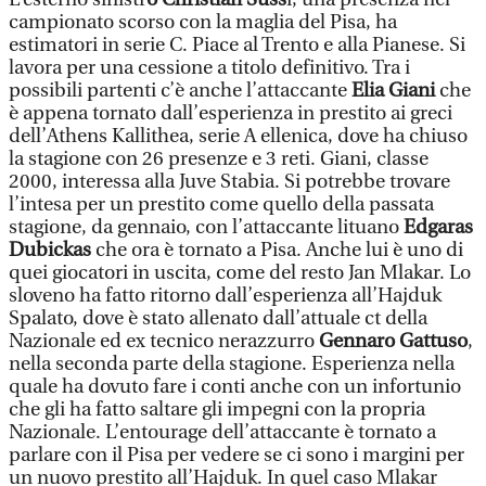
campionato scorso con la maglia del Pisa, ha
estimatori in serie C. Piace al Trento e alla Pianese. Si
lavora per una cessione a titolo definitivo. Tra i
possibili partenti c’è anche l’attaccante
Elia Giani
che
è appena tornato dall’esperienza in prestito ai greci
dell’Athens Kallithea, serie A ellenica, dove ha chiuso
la stagione con 26 presenze e 3 reti. Giani, classe
2000, interessa alla Juve Stabia. Si potrebbe trovare
l’intesa per un prestito come quello della passata
stagione, da gennaio, con l’attaccante lituano
Edgaras
Dubickas
che ora è tornato a Pisa. Anche lui è uno di
quei giocatori in uscita, come del resto Jan Mlakar. Lo
sloveno ha fatto ritorno dall’esperienza all’Hajduk
Spalato, dove è stato allenato dall’attuale ct della
Nazionale ed ex tecnico nerazzurro
Gennaro Gattuso
,
nella seconda parte della stagione. Esperienza nella
quale ha dovuto fare i conti anche con un infortunio
che gli ha fatto saltare gli impegni con la propria
Nazionale. L’entourage dell’attaccante è tornato a
parlare con il Pisa per vedere se ci sono i margini per
un nuovo prestito all’Hajduk. In quel caso Mlakar