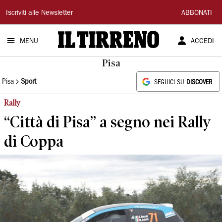
Il
Iscriviti alle Newsletter
ABBONATI
Tirreno
MENU
ACCEDI
Pisa
Pisa
Sport
SEGUICI SU
DISCOVER
Rally
“Città di Pisa” a segno nei Rally
di Coppa