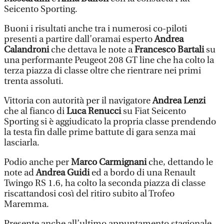
Seicento Sporting.
Buoni i risultati anche tra i numerosi co-piloti
presenti a partire dall’oramai esperto
Andrea
Calandroni
che dettava le note a
Francesco Bartali
su
una performante Peugeot 208 GT line che ha colto la
terza piazza di classe oltre che rientrare nei primi
trenta assoluti.
Vittoria con autorità per il navigatore
Andrea Lenzi
che al fianco di
Luca Renucci
su Fiat Seicento
Sporting si è aggiudicato la propria classe prendendo
la testa fin dalle prime battute di gara senza mai
lasciarla.
Podio anche per
Marco Carmignani
che, dettando le
note ad
Andrea Guidi
ed a bordo di una Renault
Twingo RS 1.6, ha colto la seconda piazza di classe
riscattandosi così del ritiro subito al Trofeo
Maremma.
Presente anche all’ultimo appuntamento stagionale