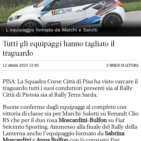
◗
L’equipaggio formato da Marchi e Salotti
Tutti gli equipaggi hanno tagliato il
traguardo
12 ottobre 2024 12:40
2 MINUTI DI LETTURA
PISA. La Squadra Corse Città di Pisa ha visto varcare il
traguardo tutti i suoi conduttori presenti sia al Rally
Città di Pistoia sia al Rally Terra Sarda.
Buone conferme dagli equipaggi al completo con
vittoria di classe sia per Marchi-Salotti su Renault Clio
RS che per il duo rosa
Moscardini
-
Bulfon
su Fiat
Seicento Sporting. Ammesso alla finale del Rally della
Lanterna anche l’equipaggio formato da
Sabrina
Moscardini
e
Anna Bulfon
con la consueta Fiat