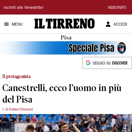
Il
Iscriviti alle Newsletter
ABBONATI
Tirreno
MENU
ACCEDI
Pisa
SEGUICI SU
DISCOVER
Il protagonista
Canestrelli, ecco l’uomo in più
del Pisa
di Andrea Chiavacci