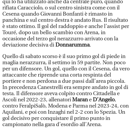
qui lo ha utilizzato anche da centrale puro, quando
rifiata Caracciolo, o sul centro sinistra come con il
Cesena quando Giovanni Bonfanti è rimasto in
panchina e sul centro destra è andato Rus. Il risultato
è stato ottimo. Il gol del raddoppio e anche l’assist per
Touré, dopo un bello scambio con Arena, in
occasione del terzo gol nerazzurro arrivato con la
deviazione decisiva di
Donnarumma
.
Quello di sabato scorso è il suo primo gol di piede in
maglia nerazzurra, il settimo in 59 partite. Non poco
per un difensore. Un gol, quello con il Cesena, da vero
attaccante che riprende una corta respinta del
portiere e non perdona a due passi dall’area piccola.
In precedenza Canestrelli era sempre andato in gol di
testa. Il difensore aveva colpito contro Cittadella e
Ascoli nel 2022-23, allenatori
Maran
e
D’Angelo
,
contro FeralpiSalò, Modena e Parma nel 2023-24, con
Aquilani, e poi con Inzaghi nel 2-2 con lo Spezia. Un
gol decisivo per conquistare il primo punto in
campionato nella gara d’esordio all’Arena.