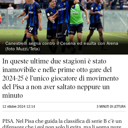
◗
Canestrelli segna contro il Cesena ed esulta con Arena
(foto Muzzi/Teta)
In queste ultime due stagioni è stato
inamovibile e nelle prime otto gare del
2024-25 è l’unico giocatore di movimento
del Pisa a non aver saltato neppure un
minuto
12 ottobre 2024 12:14
3 MINUTI DI LETTURA
PISA. Nel Pisa che guida la classifica di serie B c’è un
difensore che i gol non solo li evita, ma li segna pure.