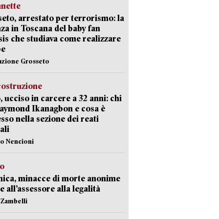
nette
eto, arrestato per terrorismo: la
za in Toscana del baby fan
Isis che studiava come realizzare
be
azione Grosseto
costruzione
, ucciso in carcere a 32 anni: chi
Raymond Ikanagbon e cosa è
sso nella sezione dei reati
ali
lo Nencioni
so
nica, minacce di morte anonime
e all’assessore alla legalità
n Zambelli