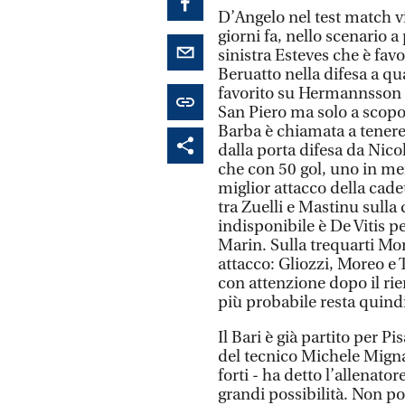
D’Angelo nel test match vi
giorni fa, nello scenario a
sinistra Esteves che è favo
Beruatto nella difesa a qua
favorito su Hermannsson pe
San Piero ma solo a scopo
Barba è chiamata a tenere
dalla porta difesa da Nicol
che con 50 gol, uno in men
miglior attacco della cade
tra Zuelli e Mastinu sulla 
indisponibile è De Vitis p
Marin. Sulla trequarti Mor
attacco: Gliozzi, Moreo e
con attenzione dopo il ri
più probabile resta quindi
Il Bari è già partito per 
del tecnico Michele Migna
forti - ha detto l’allenato
grandi possibilità. Non po