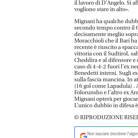
il lavoro di D’Angelo. Si
vogliono stare in alto».
Mignani ha qualche dubb
secondo tempo contro il 
decisamente meglio sopratt
Moracchioli che il Bari ha
recente è riuscito a spacca
vittoria con il Sudtirol, s
Cheddira e al difensore e c
caso di 4-4-2 fuori l’ex 
Benedetti interni. Sugli e
sulla fascia mancina. In a
(16 gol come Lapadula) . 
Folorunsho e l’altro ex An
Mignani opterà per giocare
L’unico dubbio in difesa è
© RIPRODUZIONE RISE
Non lasciare decidere l'algor