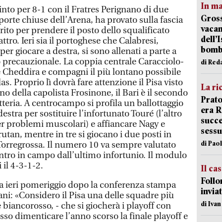
In ma
nto per 8-1 con il Fratres Perignano di due
Gross
 porte chiuse dell’Arena, ha provato sulla fascia
vacan
rito per prendere il posto dello squalificato
dell’
ttro. Ieri sia il portoghese che Calabresi,
bom
r giocare a destra, si sono allenati a parte a
 precauzionale. La coppia centrale Caracciolo-
di Red
 Cheddira e compagni il più lontano possibile
as. Proprio lì dovrà fare attenzione il Pisa visto
La ri
o della capolista Frosinone, il Bari è il secondo
Prato
tteria. A centrocampo si profila un ballottaggio
era 
destra per sostituire l’infortunato Touré (l’altro
succe
er problemi muscolari) e affiancare Nagy e
sessu
utan, mentre in tre si giocano i due posti in
di Pao
 Torregrossa. Il numero 10 va sempre valutato
entro in campo dall’ultimo infortunio. Il modulo
 il 4-3-1-2.
Il ca
Follo
Pisa ieri pomeriggio dopo la conferenza stampa
inviat
ni: «Considero il Pisa una delle squadre più
di Iva
re biancorosso, - che si giocherà i playoff con
sso dimenticare l’anno scorso la finale playoff e