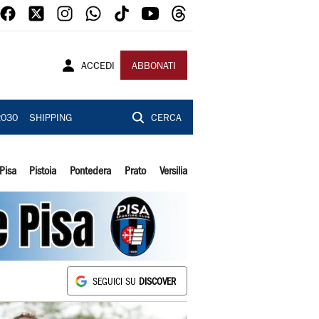
ACCEDI
ABBONATI
2030
SHIPPING
CERCA
Pisa
Pistoia
Pontedera
Prato
Versilia
SEGUICI SU
DISCOVER