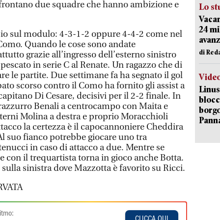
 affrontano due squadre che hanno ambizione e
Lo st
Vacan
24 mi
io sul modulo: 4-3-1-2 oppure 4-4-2 come nel
avanz
Como. Quando le cose sono andate
di Red
utto grazie all’ingresso dell’esterno sinistro
 pescato in serie C al Renate. Un ragazzo che di
re le partite. Due settimane fa ha segnato il gol
Vide
abato scorso contro il Como ha fornito gli assist a
Linus
apitano Di Cesare, decisivi per il 2-2 finale. In
blocc
nerazzurro Benali a centrocampo con Maita e
borgo
sterni Molina a destra e proprio Moracchioli
Pann
ttacco la certezza è il capocannoniere Cheddira
Al suo fianco potrebbe giocare uno tra
tenucci in caso di attacco a due. Mentre se
 con il trequartista torna in gioco anche Botta.
 sulla sinistra dove Mazzotta è favorito su Ricci.
RVATA
itmo:
CLICCA QUI