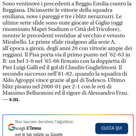
Sono ventinove i precedenti a Reggio Emilia contro la
Reggiana. Diciassette le vittorie della squadra
emiliana, nove i pareggi e tre i blitz nerazzurri. Le
ultime sette sfide sono state giocate al Giglio (oggi
rinominato Mapei Stadium o Città del Tricolore),
mentre le precedenti ventidue al vecchio e vetusto
Mirabello. Le prime sfide risalgono alla serie A,
all’epoca a gironi, degli anni 20 con vittorie ampie dei
reggiani. Il Pisa porta via il primo punto nel ’62-63 in
B: un bel 3-0 nel ’65-66 firmato con la doppietta di
Pier Luigi Galli ed il gol di Claudio Guglielmoni. Il
secondo successo nell’81-82, quando la squadra di
Aldo Agroppi vince grazie al gol di Todesco. Ultimo
blitz pisano nel 2000-01 per 2-1 con le reti di
Massimo Belluomini ed il rigore di Alessandro Frau.
—
s.m.
Non lasciare decidere l'algoritmo:
CLICCA QUI
scegli
Il Tirreno
per le tue notizie su Google