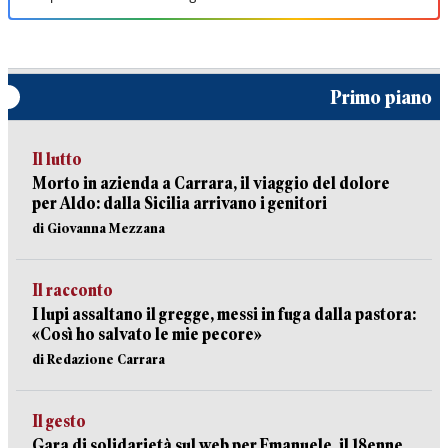
Primo piano
Il lutto
Morto in azienda a Carrara, il viaggio del dolore
per Aldo: dalla Sicilia arrivano i genitori
di Giovanna Mezzana
Il racconto
I lupi assaltano il gregge, messi in fuga dalla pastora:
«Così ho salvato le mie pecore»
di Redazione Carrara
Il gesto
Gara di solidarietà sul web per Emanuele, il 18enne