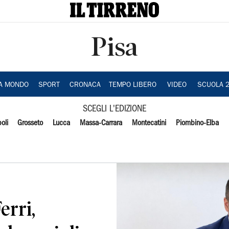
Pisa
IA MONDO
SPORT
CRONACA
TEMPO LIBERO
VIDEO
SCUOLA 
SCEGLI L'EDIZIONE
oli
Grosseto
Lucca
Massa-Carrara
Montecatini
Piombino-Elba
erri,