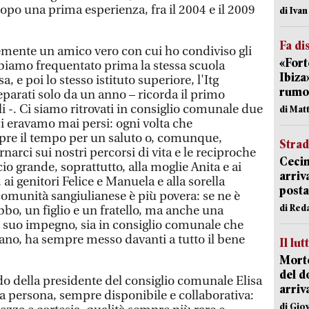
dopo una prima esperienza, fra il 2004 e il 2009
di Iva
Fa di
emente un amico vero con cui ho condiviso gli
«Fort
bbiamo frequentato prima la stessa scuola
Ibiza
, e poi lo stesso istituto superiore, l'Itg
rumor
parati solo da un anno – ricorda il primo
i -. Ci siamo ritrovati in consiglio comunale due
di Mat
ci eravamo mai persi: ogni volta che
pre il tempo per un saluto o, comunque,
Strad
arci sui nostri percorsi di vita e le reciproche
Cecin
 grande, soprattutto, alla moglie Anita e ai
arriv
 ai genitori Felice e Manuela e alla sorella
posta
 comunità sangiulianese è più povera: se ne è
di Red
bo, un figlio e un fratello, ma anche una
 suo impegno, sia in consiglio comunale che
ano, ha sempre messo davanti a tutto il bene
Il lut
Morto
del d
 della presidente del consiglio comunale Elisa
arriv
lla persona, sempre disponibile e collaborativa:
di Gio