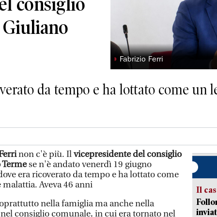
el consiglio
 Giuliano
◗
Fabrizio Ferri
overato da tempo e ha lottato come un 
Ferri
non c'è più. Il
vicepresidente del consiglio
o Terme
se n'è andato venerdì 19 giugno
 dove era ricoverato da tempo e ha lottato come
 malattia. Aveva 46 anni
Il ca
Follo
prattutto nella famiglia ma anche nella
inviat
nel consiglio comunale, in cui era tornato nel