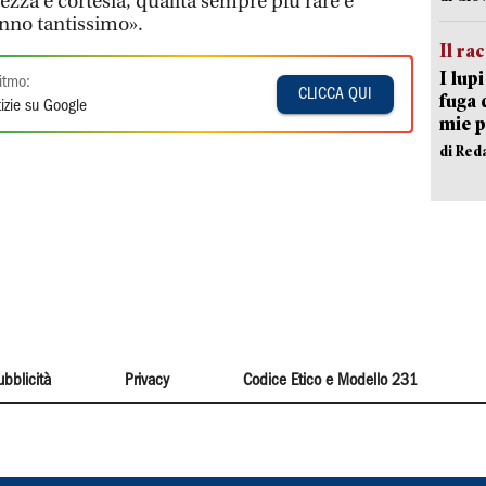
ezza e cortesia, qualità sempre più rare e
nno tantissimo».
Il ra
I lup
itmo:
CLICCA QUI
fuga 
izie su Google
mie 
di Red
ubblicità
Privacy
Codice Etico e Modello 231