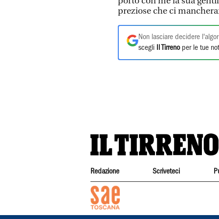
porto con me la sua gentil
preziose che ci manchera
Non lasciare decidere l'algor
scegli
Il Tirreno
per le tue not
Redazione
Scriveteci
P