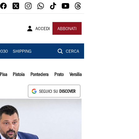
ACCEDI
ABBONATI
2030
SHIPPING
CERCA
Pisa
Pistoia
Pontedera
Prato
Versilia
SEGUICI SU
DISCOVER