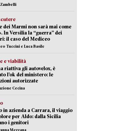
n Zambelli
scutere
e dei Marmi non sarà mai come
». In Versilia la “guerra” dei
i: il caso del Mediceo
teo Tuccini e Luca Basile
e e viabilità
a riattiva gli autovelox, è
ato l’ok del ministero: le
zioni autorizzate
azione Cecina
to
 in azienda a Carrara, il viaggio
olore per Aldo: dalla Sicilia
ano i genitori
vanna Mezzana