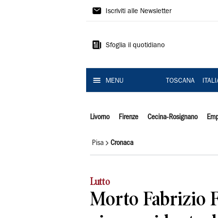
Il
Iscriviti alle Newsletter
Tirreno
Sfoglia il quotidiano
MENU
TOSCANA
ITAL
Livorno
Firenze
Cecina-Rosignano
Emp
Pisa
Cronaca
Lutto
Morto Fabrizio F