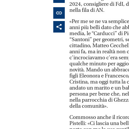
2024, consigliere di FdI, 
nella fila di AN.
«Per me se ne va semplic
anni più belli dato che a
media, le “Carducci” di Pisa
“Santoni” per geometri, se
cittadino, Matteo Cecchell
anni fa, ma in realtà non 
c'incrociavamo c'era sem
qualche minuto per aggiorn
novità. Mando un abbraccio
figli Eleonora e Francesco,
Cristina, ma oggi tutta la
andato un marito e un bab
persona per bene che, nel
nella parrocchia di Ghezz
della comunità».
Commosso anche il ricordo
Pistelli: «Ci lascia una be