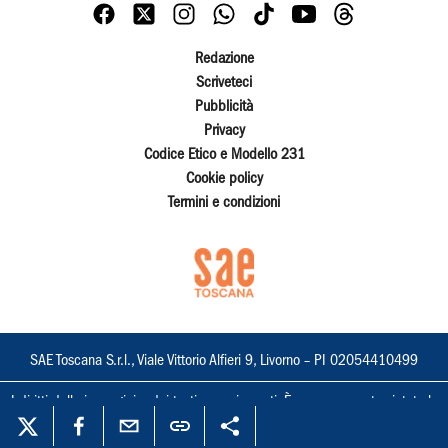
Redazione
Scriveteci
Pubblicità
Privacy
Codice Etico e Modello 231
Cookie policy
Termini e condizioni
SAE Toscana S.r.l., Viale Vittorio Alfieri 9, Livorno – PI 02054410499
I diritti delle immagini e dei testi sono riservati. È espressamente vietata la
loro riproduzione con qualsiasi mezzo e l'adattamento totale o parziale.