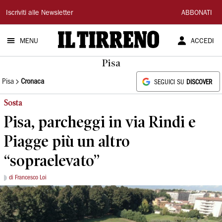
Il
Iscriviti alle Newsletter
ABBONATI
Tirreno
MENU
ACCEDI
Pisa
Pisa
Cronaca
SEGUICI SU
DISCOVER
Sosta
Pisa, parcheggi in via Rindi e
Piagge più un altro
“sopraelevato”
di Francesco Loi