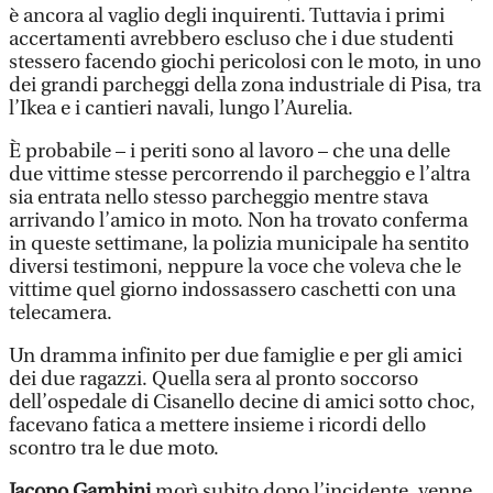
è ancora al vaglio degli inquirenti. Tuttavia i primi
accertamenti avrebbero escluso che i due studenti
stessero facendo giochi pericolosi con le moto, in uno
dei grandi parcheggi della zona industriale di Pisa, tra
l’Ikea e i cantieri navali, lungo l’Aurelia.
È probabile – i periti sono al lavoro – che una delle
due vittime stesse percorrendo il parcheggio e l’altra
sia entrata nello stesso parcheggio mentre stava
arrivando l’amico in moto. Non ha trovato conferma
in queste settimane, la polizia municipale ha sentito
diversi testimoni, neppure la voce che voleva che le
vittime quel giorno indossassero caschetti con una
telecamera.
Un dramma infinito per due famiglie e per gli amici
dei due ragazzi. Quella sera al pronto soccorso
dell’ospedale di Cisanello decine di amici sotto choc,
facevano fatica a mettere insieme i ricordi dello
scontro tra le due moto.
Jacopo Gambini
morì subito dopo l’incidente, venne