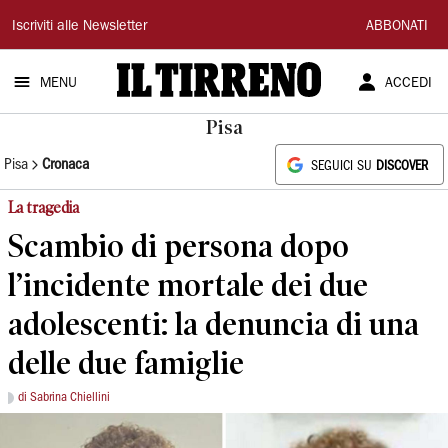
Il
Iscriviti alle Newsletter
ABBONATI
Tirreno
MENU
ACCEDI
Pisa
Pisa
Cronaca
SEGUICI SU
DISCOVER
La tragedia
Scambio di persona dopo
l’incidente mortale dei due
adolescenti: la denuncia di una
delle due famiglie
di Sabrina Chiellini