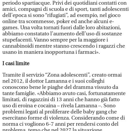
periodo spartiacque. Privi dei quotidiani contatti con
amici, compagni di scuola e di sport, tanti adolescenti
dell’epoca si sono “rifugiati”, ad esempio, nel gioco
online tra scommesse, poker ed anche alcuni e-
games. Una volta tornati fuori dalle loro abitazioni,
abbiamo constatato l’aumento dell’uso di sostanze
stupefacenti. Vanno sempre per la maggiore i
cannabinoidi mentre stanno crescendo i ragazzi che
usano in maniera inopportuna i farmaci».
I casi limite
Tramite il servizio “Zona adolescenti”, creato ormai
nel 2012, il dottor Lamanna e i suoi colleghi
conoscono bene le piaghe del dramma vissuto da
tante famiglie. «Abbiamo avuto casi, fortunatamente
limitati, di ragazzini di 13 anni che hanno già fatto
uso di eroina e cocaina – rivela Lamanna –. Sono
problemi legati al proliferare delle baby gang che
esercitano forme di violenza. Considerando come di
norma ci vogliono 6-7 anni per rendersi conto del
problema, temo che nel 2027 la situazione