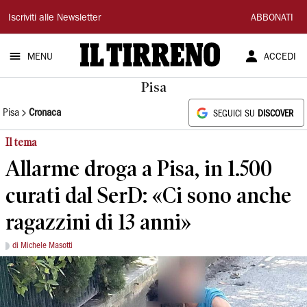
Il
Iscriviti alle Newsletter
ABBONATI
Tirreno
MENU
ACCEDI
Pisa
Pisa
Cronaca
SEGUICI SU
DISCOVER
Il tema
Allarme droga a Pisa, in 1.500
curati dal SerD: «Ci sono anche
ragazzini di 13 anni»
di Michele Masotti