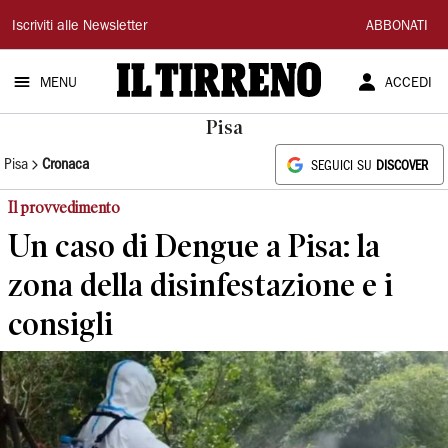
Il
Iscriviti alle Newsletter
ABBONATI
Tirreno
MENU
ACCEDI
Pisa
Pisa
Cronaca
SEGUICI SU
DISCOVER
Il provvedimento
Un caso di Dengue a Pisa: la
zona della disinfestazione e i
consigli