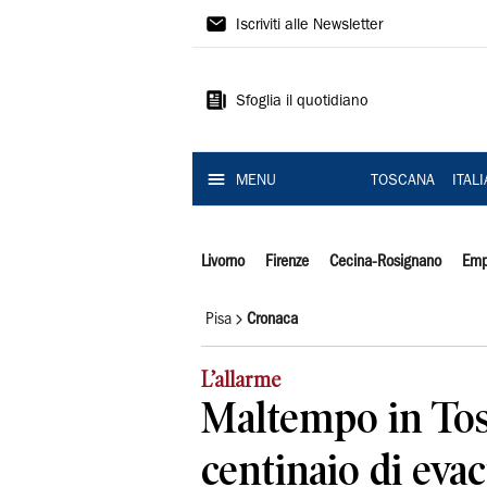
Il
Iscriviti alle Newsletter
Tirreno
Sfoglia il quotidiano
MENU
TOSCANA
ITAL
Livorno
Firenze
Cecina-Rosignano
Emp
Pisa
Cronaca
L’allarme
Maltempo in Tos
centinaio di evac