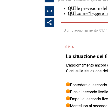
QUI
le previsioni de
QUI
come “leggere” i 