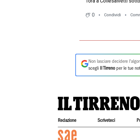
Non lasciare decidere l'algor
scegli
Il Tirreno
per le tue not
Redazione
Scriveteci
P