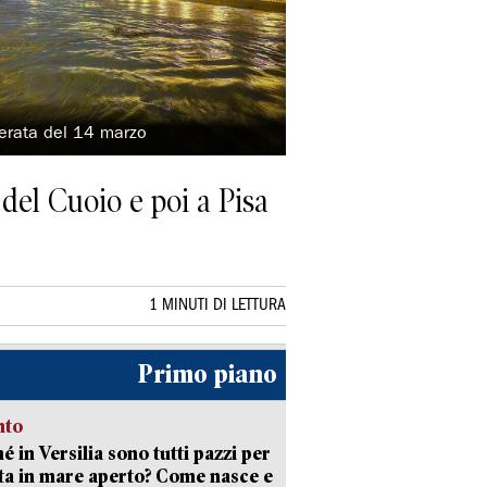
serata del 14 marzo
a del Cuoio e poi a Pisa
1 MINUTI DI LETTURA
Primo piano
nto
é in Versilia sono tutti pazzi per
sta in mare aperto? Come nasce e