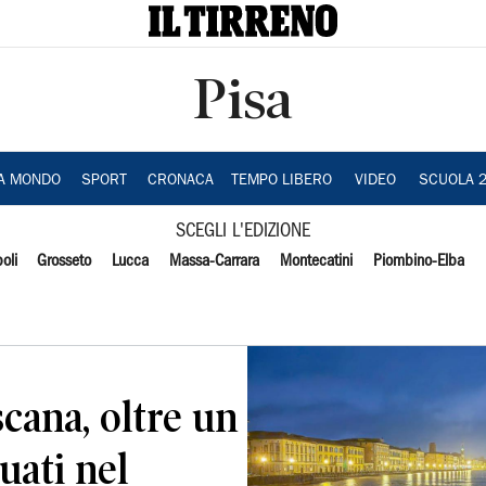
Pisa
IA MONDO
SPORT
CRONACA
TEMPO LIBERO
VIDEO
SCUOLA 
SCEGLI L'EDIZIONE
oli
Grosseto
Lucca
Massa-Carrara
Montecatini
Piombino-Elba
cana, oltre un
uati nel