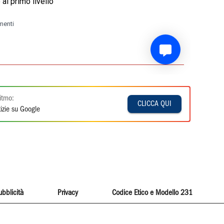
itmo:
CLICCA QUI
izie su Google
ubblicità
Privacy
Codice Etico e Modello 231