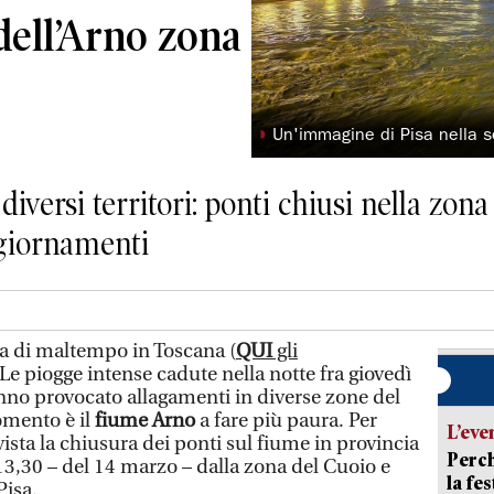
 dell’Arno zona
◗
Un'immagine di Pisa nella 
 diversi territori: ponti chiusi nella zon
ggiornamenti
ta di maltempo in Toscana (
QUI
gli
 Le piogge intense cadute nella notte fra giovedì
no provocato allagamenti in diverse zone del
omento è il
fiume Arno
a fare più paura. Per
L’eve
ista la chiusura dei ponti sul fiume in provincia
Perch
e 13,30 – del 14 marzo – dalla zona del Cuoio e
la fe
Pisa.