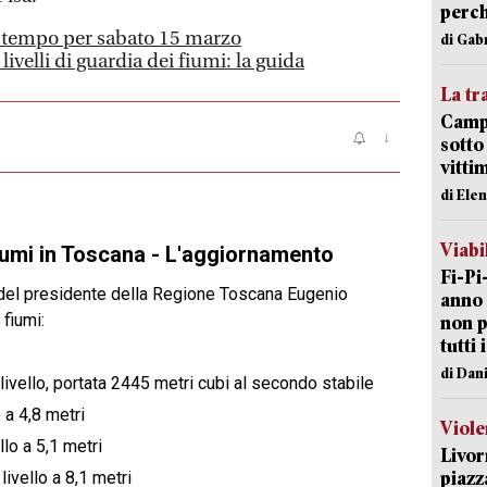
perch
l tempo per sabato 15 marzo
di Gab
livelli di guardia dei fiumi: la guida
La tr
Campi
sotto
vitti
di Ele
Viabi
Fi-Pi
anno 
non p
tutti 
di Dan
Viole
Livor
piazz