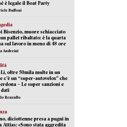
é è legale il Boat Party
riele Buffoni
agedia
 Bisenzio, muore schiacciato
 un pallet ribaltato: è la quarta
ma sul lavoro in meno di 48 ore
na Andreini
lità
-Li, oltre 50mila multe in un
e c’è un “super-autovelox” che
erdona – Le super sanzioni e
i dati
ilo Renzullo
nza
no, diciottenne presa a pugni in
a Attias: «Sono stata aggredita