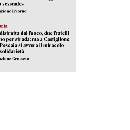
 sessuale»
azione Livorno
oria
distrutta dal fuoco, due fratelli
no per strada: ma a Castiglione
 Pescaia si avvera il miracolo
 solidarietà
azione Grosseto