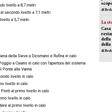
scopo
di Red
La st
Casa 
resta
della
della
di Red