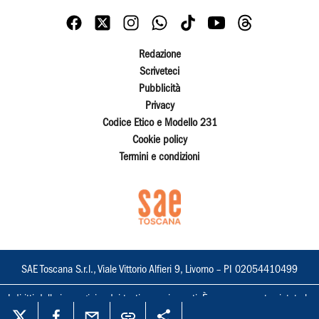
Redazione
Scriveteci
Pubblicità
Privacy
Codice Etico e Modello 231
Cookie policy
Termini e condizioni
SAE Toscana S.r.l., Viale Vittorio Alfieri 9, Livorno – PI 02054410499
I diritti delle immagini e dei testi sono riservati. È espressamente vietata la
loro riproduzione con qualsiasi mezzo e l'adattamento totale o parziale.