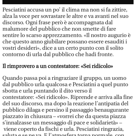
Pesciatini accusa un po’ il clima ma non si fa zittire,
alza la voce per sovrastare le altre e va avanti nel suo
discorso. Ogni frase però è accompagnata dal
malumore del pubblico che non smette di fare
sentire lo scarso apprezzamento. «Il nostro augurio è
che questo anno giubilare possano essere esauditi i
vostri desideri», dice a un certo punto con il solito
contorno di urla dal pubblico che hadi fronte.
Il rimprovero a un contestatore: «Sei ridicolo»
Quando passa poi a ringraziare il gruppo, un uomo
dal pubblico urla qualcosa e Pesciatini a quel punto
sbotta e urla puntando il dito verso il
contestatore: «Sei ridicolo». Riprende e arriva alla fine
del suo discorso, ma dopo la reazione l’antipatia del
pubblico dilaga e persino il passaggio benaugurante
piazzato in chiusura – «vorrei che da questa piazza
s’innalzasse un messaggio di pace e solidarietà» –
viene coperto da fischi e urla. Pesciatini ringrazia,
saluta e se ne va. E l’atmosfera torna normale, con