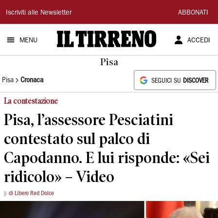
Il
Iscriviti alle Newsletter
ABBONATI
Tirreno
MENU
ACCEDI
Pisa
Pisa
Cronaca
SEGUICI SU
DISCOVER
La contestazione
Pisa, l’assessore Pesciatini
contestato sul palco di
Capodanno. E lui risponde: «Sei
ridicolo» – Video
di Libero Red Dolce