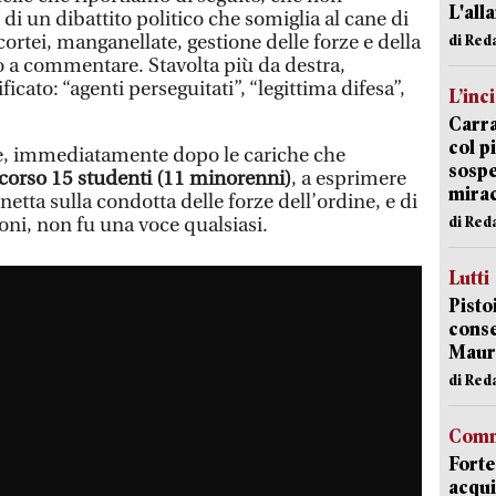
L'all
i un dibattito politico che somiglia al cane di
 cortei, manganellate, gestione delle forze e della
di Red
sso a commentare. Stavolta più da destra,
ato: “agenti perseguitati”, “legittima difesa”,
L’inc
Carra
col p
e, immediatamente dopo le cariche che
sospe
orso 15 studenti (11 minorenni)
, a esprimere
mira
tta sulla condotta delle forze dell’ordine, e di
di Red
ioni, non fu una voce qualsiasi.
Lutti
Pisto
conse
Mauro
di Red
Comm
Forte
acqui