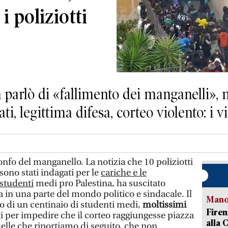
i poliziotti
a parlò di «fallimento dei manganelli», m
ti, legittima difesa, corteo violento: i 
ionfo del manganello. La notizia che 10 poliziotti
 sono stati indagati per le
cariche e le
 studenti
medi pro Palestina, ha suscitato
sa in una parte del mondo politico e sindacale. Il
Manov
 di un centinaio di studenti medi,
moltissimi
Firen
i per impedire che il corteo raggiungesse piazza
alla 
uelle che riportiamo di seguito, che non