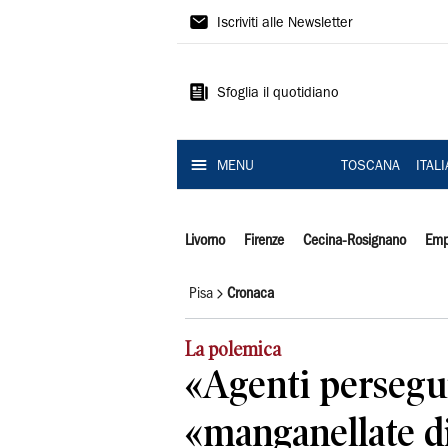
Il
Iscriviti alle Newsletter
Tirreno
Sfoglia il quotidiano
MENU
TOSCANA
ITAL
Livorno
Firenze
Cecina-Rosignano
Emp
Pisa
Cronaca
La polemica
«Agenti persegui
«manganellate di