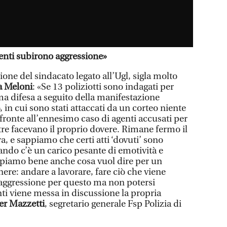
genti subirono aggressione»
ione del sindacato legato all’Ugl, sigla molto
a Meloni
: «Se 13 poliziotti sono indagati per
ma difesa a seguito della manifestazione
 in cui sono stati attaccati da un corteo niente
i fronte all’ennesimo caso di agenti accusati per
tre facevano il proprio dovere. Rimane fermo il
a, e sappiamo che certi atti ‘dovuti’ sono
ando c’è un carico pesante di emotività e
ppiamo bene anche cosa vuol dire per un
nere: andare a lavorare, fare ciò che viene
n’aggressione per questo ma non potersi
ti viene messa in discussione la propria
er Mazzetti
, segretario generale Fsp Polizia di