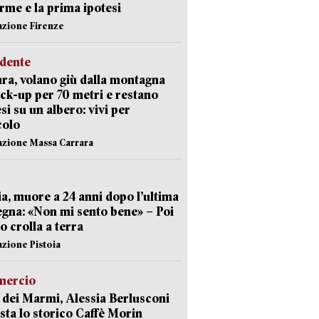
arme e la prima ipotesi
azione Firenze
idente
ra, volano giù dalla montagna
ick-up per 70 metri e restano
si su un albero: vivi per
colo
azione Massa Carrara
ia, muore a 24 anni dopo l’ultima
gna: «Non mi sento bene» – Poi
 crolla a terra
azione Pistoia
ercio
 dei Marmi, Alessia Berlusconi
sta lo storico Caffè Morin