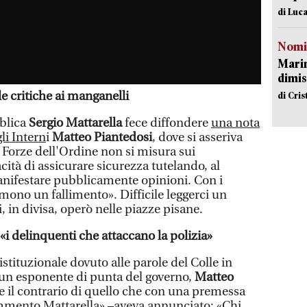
di Luca
Nomi
Mari
dimis
le critiche ai manganelli
di Cri
bblica
Sergio Mattarella
fece diffondere
una nota
li Intern
i
Matteo Piantedosi
, dove si asseriva
 Forze dell'Ordine non si misura sui
ità di assicurare sicurezza tutelando, al
anifestare pubblicamente opinioni. Con i
mono un fallimento». Difficile leggerci un
, in divisa, operò nelle piazze pisane.
 «i delinquenti che attaccano la polizia»
stituzionale dovuto alle parole del Colle in
 un esponente di punta del governo,
Matteo
 il contrario di quello che con una premessa
mento Mattarella» –aveva annunciato: «Chi