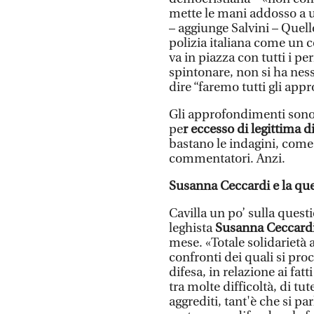
mette le mani addosso a u
– aggiunge Salvini – Quell
polizia italiana come un c
va in piazza con tutti i p
spintonare, non si ha nes
dire “faremo tutti gli app
Gli approfondimenti sono s
pe
r eccesso di legittima d
bastano le indagini, come 
commentatori. Anzi.
Susanna Ceccardi e la ques
Cavilla un po’ sulla quest
leghista
Susanna Ceccard
mese. «Totale solidarietà ag
confronti dei quali si pr
difesa, in relazione ai fat
tra molte difficoltà, di tu
aggrediti, tant'è che si p