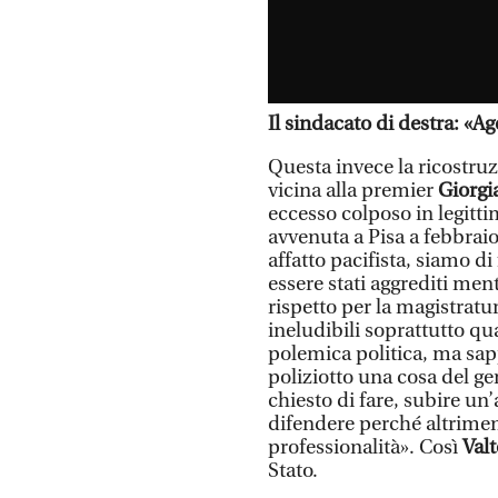
Il sindacato di destra: «A
Questa invece la ricostruz
vicina alla premier
Giorgi
eccesso colposo in legitti
avvenuta a Pisa a febbraio,
affatto pacifista, siamo d
essere stati aggrediti men
rispetto per la magistratur
ineludibili soprattutto qu
polemica politica, ma sa
poliziotto una cosa del ge
chiesto di fare, subire u
difendere perché altrimen
professionalità». Così
Valt
Stato.