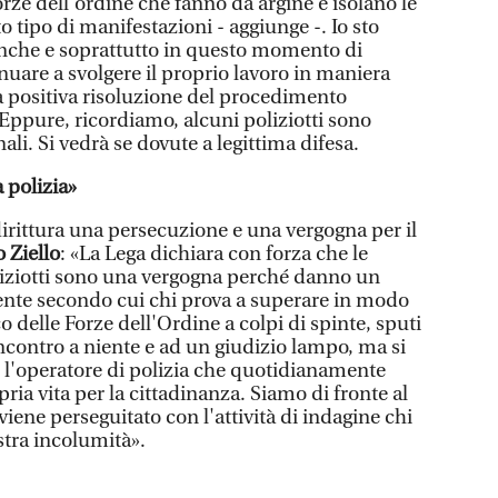
orze dell'ordine che fanno da argine e isolano le
o tipo di manifestazioni - aggiunge -. Io sto
 anche e soprattutto in questo momento di
tinuare a svolgere il proprio lavoro in maniera
 positiva risoluzione del procedimento
. Eppure, ricordiamo, alcuni poliziotti sono
ali. Si vedrà se dovute a legittima difesa.
 polizia»
irittura una persecuzione e una vergogna per il
 Ziello
: «La Lega dichiara con forza che le
oliziotti sono una vergogna perché danno un
ente secondo cui chi prova a superare in modo
o delle Forze dell'Ordine a colpi di spinte, sputi
ncontro a niente e ad un giudizio lampo, ma si
e l'operatore di polizia che quotidianamente
ria vita per la cittadinanza. Siamo di fronte al
iene perseguitato con l'attività di indagine chi
ostra incolumità».