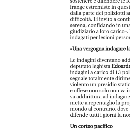
sostenere e difendere le f
frange estremiste in quest
dalla parte dei poliziotti
difficoltà. Li invito a con
serena, confidando in una
giudiziario a loro carico»
indagati per lesioni person
«Una vergogna indagare la
Le indagini diventano add
deputato leghista
Edoardo
indagini a carico di 13 p
segnale totalmente dirim
violento un presidio static
e offese non solo non va i
va addirittura ad indagar
mette a repentaglio la prop
mondo al contrario, dove v
difende tutti i giorni la n
Un corteo pacifico