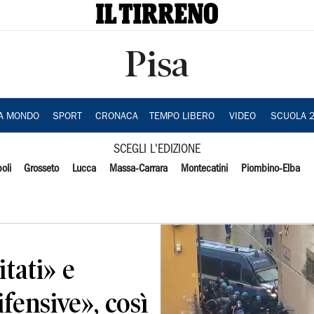
Pisa
IA MONDO
SPORT
CRONACA
TEMPO LIBERO
VIDEO
SCUOLA 
SCEGLI L'EDIZIONE
oli
Grosseto
Lucca
Massa-Carrara
Montecatini
Piombino-Elba
tati» e
fensive», così